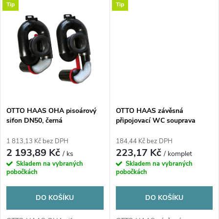
t
Tip
Tip
t
ů
ů
OTTO HAAS OHA pisoárový
OTTO HAAS závěsná
sifon DN50, černá
připojovací WC souprava
DN90/110, 180mm s
chlopňovým těsněním, s
1 813,13 Kč bez DPH
184,44 Kč bez DPH
možností sváření, polyethylen,
2 193,89 Kč
223,17 Kč
/ ks
/ komplet
černá
Skladem na vybraných
Skladem na vybraných
pobočkách
pobočkách
DO KOŠÍKU
DO KOŠÍKU