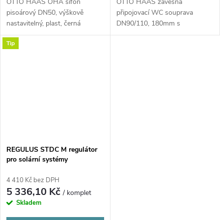
OTTO HAAS OHA sifon
OTTO HAAS závěsná
pisoárový DN50, výškově
připojovací WC souprava
nastavitelný, plast, černá
DN90/110, 180mm s
chlopňovým těsněním, s
Tip
možností...
REGULUS STDC M regulátor
pro solární systémy
4 410 Kč bez DPH
5 336,10 Kč
/ komplet
Skladem