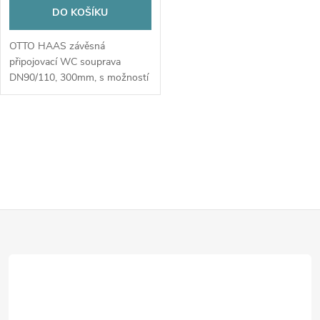
DO KOŠÍKU
OTTO HAAS závěsná
připojovací WC souprava
DN90/110, 300mm, s možností
sváření, polyethylen, černá
O
v
l
Z
á
d
á
a
p
c