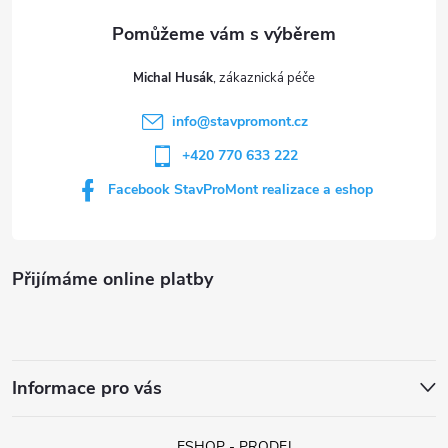
a
í
t
p
Michal Husák
r
í
info
@
stavpromont.cz
v
+420 770 633 222
k
Facebook StavProMont realizace a eshop
y
v
Přijímáme online platby
ý
p
i
Informace pro vás
s
ESHOP - PRODEJ