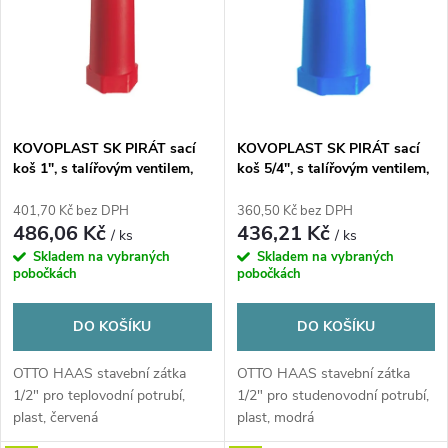
e
p
n
i
í
s
p
KOVOPLAST SK PIRÁT sací
KOVOPLAST SK PIRÁT sací
koš 1", s talířovým ventilem,
koš 5/4", s talířovým ventilem,
p
litina, modrá
litina, modrá
r
401,70 Kč bez DPH
360,50 Kč bez DPH
r
486,06 Kč
436,21 Kč
/ ks
/ ks
o
Skladem na vybraných
Skladem na vybraných
o
pobočkách
pobočkách
d
d
DO KOŠÍKU
DO KOŠÍKU
u
u
OTTO HAAS stavební zátka
OTTO HAAS stavební zátka
1/2" pro teplovodní potrubí,
1/2" pro studenovodní potrubí,
k
plast, červená
plast, modrá
k