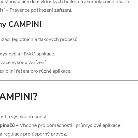
ost instalace do elektrických bojlerů a akumulačních nádrží.
átí
– Prevence poškození zařízení.
témy CAMPINI
izaci teplotních a tlakových procesů.
yslové a HVAC aplikace.
zace výkonu zařízení.
exibilní řešení pro různé aplikace.
CAMPINI?
ost a vysoká přesnost.
spínačů
– Vhodné pro domácnosti i průmyslové aplikace.
á regulace pro úsporný provoz.