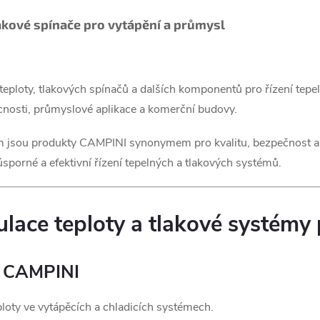
lakové spínače pro vytápění a průmysl
teploty, tlakových spínačů a dalších komponentů pro řízení tepe
cnosti, průmyslové aplikace a komerční budovy.
jsou produkty CAMPINI synonymem pro kvalitu, bezpečnost a d
sporné a efektivní řízení tepelných a tlakových systémů.
ace teploty a tlakové systémy p
ty CAMPINI
loty ve vytápěcích a chladicích systémech.