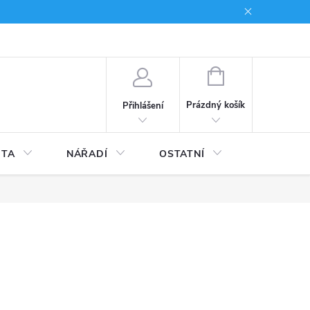
du
Kariera
NÁKUPNÍ
KOŠÍK
Prázdný košík
Přihlášení
ITA
NÁŘADÍ
OSTATNÍ
STAVEBNI