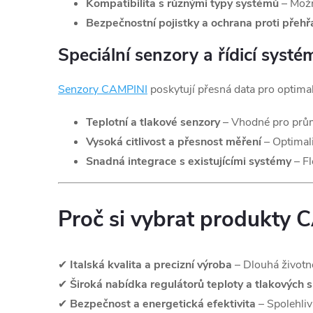
Kompatibilita s různými typy systémů
– Možn
Bezpečnostní pojistky a ochrana proti přehř
Speciální senzory a řídicí sys
Senzory
CAMPINI
poskytují přesná data pro optimal
Teplotní a tlakové senzory
– Vhodné pro prům
Vysoká citlivost a přesnost měření
– Optimali
Snadná integrace s existujícími systémy
– Fl
Proč si vybrat produkty 
✔
Italská kvalita a precizní výroba
– Dlouhá životn
✔
Široká nabídka regulátorů teploty a tlakových 
✔
Bezpečnost a energetická efektivita
– Spolehliv