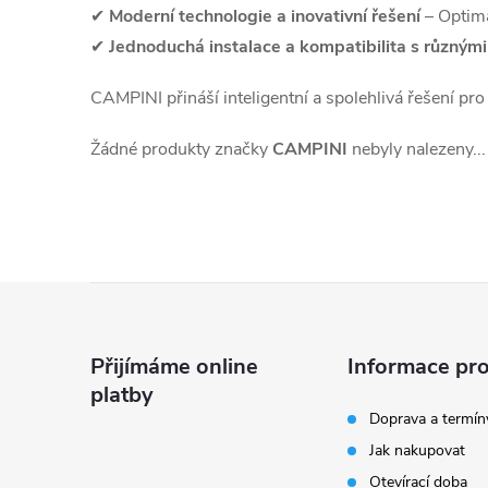
✔
Moderní technologie a inovativní řešení
– Optimal
✔
Jednoduchá instalace a kompatibilita s různým
CAMPINI přináší inteligentní a spolehlivá řešení pro
Žádné produkty značky
CAMPINI
nebyly nalezeny...
Z
á
Přijímáme online
Informace pro
platby
p
Doprava a termín
Jak nakupovat
a
Otevírací doba