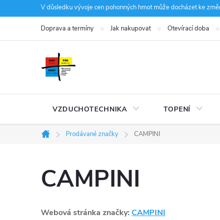
Přejít
V důsledku vývoje cen pohonných hmot může docházet ke změná
na
Doprava a termíny
Jak nakupovat
Otevírací doba
obsah
VZDUCHOTECHNIKA
TOPENÍ
Prodávané značky
CAMPINI
Domů
CAMPINI
Webová stránka značky:
CAMPINI