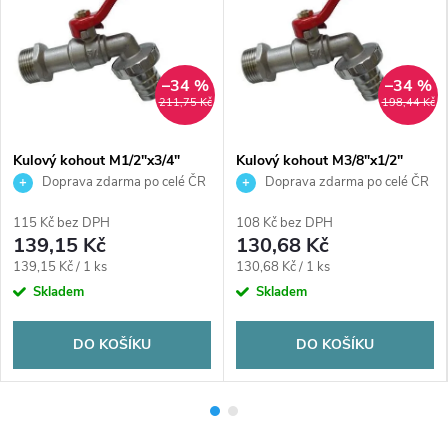
–34 %
–34 %
211,75 Kč
198,44 Kč
Kulový kohout M1/2"x3/4"
Kulový kohout M3/8"x1/2"
zahradní, závitový, páka, voda,
zahradní, závitový, páka, voda,
Doprava zdarma po celé ČR
Doprava zdarma po celé ČR
mosaz
mosaz
115 Kč bez DPH
108 Kč bez DPH
139,15 Kč
130,68 Kč
Měrná
Měrná
139,15 Kč / 1 ks
130,68 Kč / 1 ks
cena:
cena:
Skladem
Skladem
DO KOŠÍKU
DO KOŠÍKU