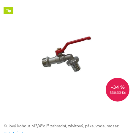
Tip
–34 %
330,33 Kč
Kulový kohout M3/4"x1" zahradní, závitový, páka, voda, mosaz