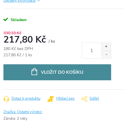
Detailní informace
Skladem
330,33 Kč
217,80 Kč
/ ks
180 Kč bez DPH
Měrná
217,80 Kč / 1 ks
cena:
VLOŽIT DO KOŠÍKU
Dotaz k produktu
Hlídací pes
Sdílet
Značka:
Ostatní výrobci
Záruka
:
2 roky