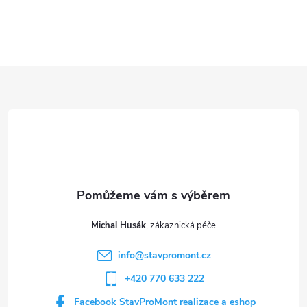
Z
á
p
a
t
Michal Husák
í
info
@
stavpromont.cz
+420 770 633 222
Facebook StavProMont realizace a eshop