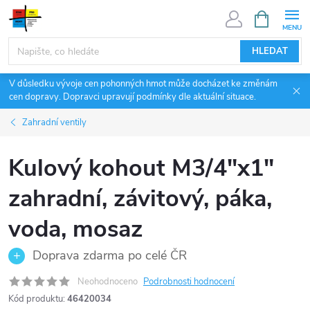
Přejít
NÁKUPNÍ
KOŠÍK
na
obsah
HLEDAT
V důsledku vývoje cen pohonných hmot může docházet ke změnám
cen dopravy. Dopravci upravují podmínky dle aktuální situace.
Zahradní ventily
Kulový kohout M3/4"x1"
zahradní, závitový, páka,
voda, mosaz
Doprava zdarma po celé ČR
Neohodnoceno
Podrobnosti hodnocení
Kód produktu:
46420034