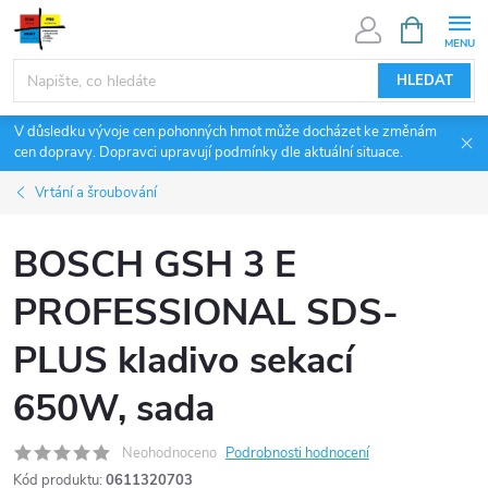
Přejít
NÁKUPNÍ
KOŠÍK
na
obsah
HLEDAT
V důsledku vývoje cen pohonných hmot může docházet ke změnám
cen dopravy. Dopravci upravují podmínky dle aktuální situace.
Vrtání a šroubování
BOSCH GSH 3 E
PROFESSIONAL SDS-
PLUS kladivo sekací
650W, sada
Neohodnoceno
Podrobnosti hodnocení
Kód produktu:
0611320703