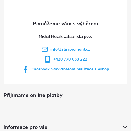
p
a
t
Michal Husák
í
info
@
stavpromont.cz
+420 770 633 222
Facebook StavProMont realizace a eshop
Přijímáme online platby
Informace pro vás