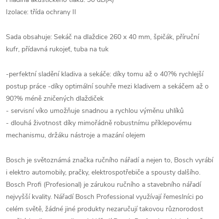
Izolace: třída ochrany II
Sada obsahuje: Sekáč na dlaždice 260 x 40 mm, špičák, příruční
kufr, přídavná rukojeť, tuba na tuk
-perfektní sladění kladiva a sekáče: díky tomu až o 40?% rychlejší
postup práce -díky optimální souhře mezi kladivem a sekáčem až o
90?% méně zničených dlaždiček
- servisní víko umožňuje snadnou a rychlou výměnu uhlíků
- dlouhá životnost díky mimořádně robustnímu příklepovému
mechanismu, držáku nástroje a mazání olejem
Bosch je světoznámá značka ručního nářadí a nejen to, Bosch vyrábí
i elektro automobily, pračky, elektrospotřebiče a spousty dalšího.
Bosch Profi (Profesional) je zárukou ručního a stavebního nářadí
nejvyšší kvality. Nářadí Bosch Professional využívají řemeslníci po
celém světě, žádné jiné produkty nezaručují takovou různorodost