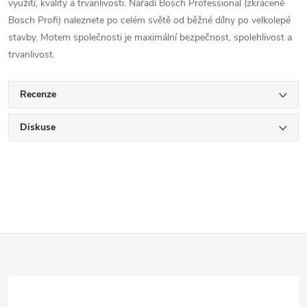
využití, kvality a trvanlivosti. Nářadí Bosch Professional (zkráceně
Bosch Profi) naleznete po celém světě od běžné dílny po velkolepé
stavby. Motem společnosti je maximální bezpečnost, spolehlivost a
trvanlivost.
Recenze
Diskuse
Z
á