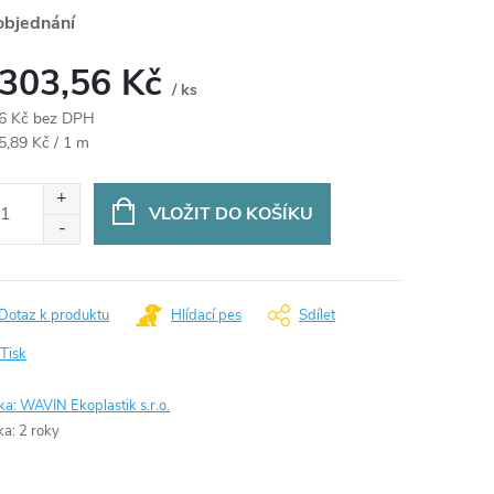
objednání
 303,56 Kč
/ ks
6 Kč bez DPH
ná
5,89 Kč / 1 m
:
VLOŽIT DO KOŠÍKU
Dotaz k produktu
Hlídací pes
Sdílet
Tisk
ka:
WAVIN Ekoplastik s.r.o.
ka
:
2 roky