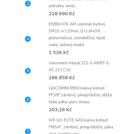
n
jednotka, nerez
e
228 690 Kč
ENBRA ER-AM vodoměr bytový
l
DN15, l=110mm, Q=1,6m3/h,
jednovtokový, suchoběžný, teplá
voda, rádiový modul
1 536 Kč
Viessmann Vitocal 222-S AWBT-E-
AC 221.C10
286 858 Kč
GIACOMINI R950 kulový kohout
FF3/8" závitový, plnoprůtočný, těžká
řada, páka, plyn, mosaz
203,28 Kč
IVR 101 ELITE GAS kulový kohout
FM5/4", závitový, plnoprůtočný, páka,