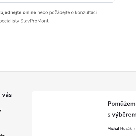
bjednejte online
nebo požádejte o konzultaci
pecialisty StavProMont.
 vás
y
Michal Husák
nky