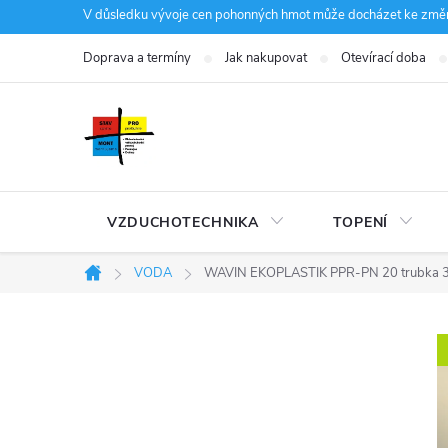
Přejít
V důsledku vývoje cen pohonných hmot může docházet ke změná
na
Doprava a termíny
Jak nakupovat
Otevírací doba
obsah
VZDUCHOTECHNIKA
TOPENÍ
VODA
WAVIN EKOPLASTIK PPR-PN 20 trubka 32x
Domů
P
o