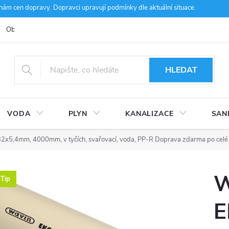
m cen dopravy. Dopravci upravují podmínky dle aktuální situace.
Obchodní podmínky
Kontakty
Ke stažení
Hodnocení obcho
HLEDAT
VODA
PLYN
KANALIZACE
SAN
5,4mm, 4000mm, v tyčích, svařovací, voda, PP-R
Doprava zdarma po celé
W
Tip
E