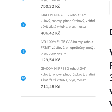
plyn, poniklovaný
750,32 Kč
GIACOMINI R783G kohout 1/2"
kulový, rohový, plnoprůtokový, vnitřní
závit, žlutá vrtulka, plyn, mosaz
486,42 Kč
IVR 100/A ELITE GAS kulový kohout
FF3/8", závitový, plnoprůtočný, motýl,
plyn, poniklovaný
129,54 Kč
GIACOMINI R783G kohout 3/4"
kulový, rohový, plnoprůtokový, vnitřní
závit, žlutá vrtulka, plyn, mosaz
711,48 Kč