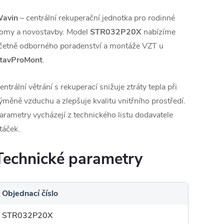
avin
– centrální rekuperační jednotka pro rodinné
omy a novostavby. Model
STR032P20X
nabízíme
četně odborného poradenství a montáže VZT u
tavProMont
.
entrální větrání s rekuperací snižuje ztráty tepla při
ýměně vzduchu a zlepšuje kvalitu vnitřního prostředí.
arametry vycházejí z technického listu dodavatele
táček.
Technické parametry
Objednací číslo
STR032P20X