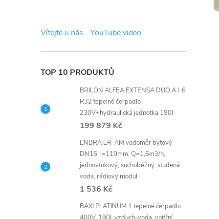
s
t
Vítejte u nás - YouTube video
r
a
TOP 10 PRODUKTŮ
BRILON ALFEA EXTENSA DUO A.I. 6
n
R32 tepelné čerpadlo
230V+hydraulická jednotka 190l
n
199 879 Kč
í
ENBRA ER-AM vodoměr bytový
DN15, l=110mm, Q=1,6m3/h,
jednovtokový, suchoběžný, studená
p
voda, rádiový modul
1 536 Kč
a
BAXI PLATINUM 1 tepelné čerpadlo
400V, 190l, vzduch-voda, vnitřní