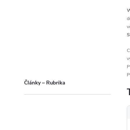
W
d
v
S
C
v
P
P
Články – Rubrika