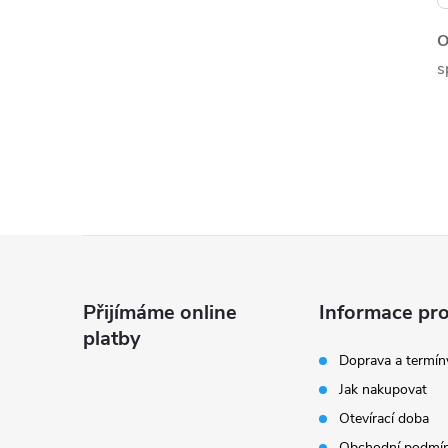
O
s
Z
á
Přijímáme online
Informace pro
platby
p
Doprava a termín
Jak nakupovat
a
Otevírací doba
Obchodní podmí