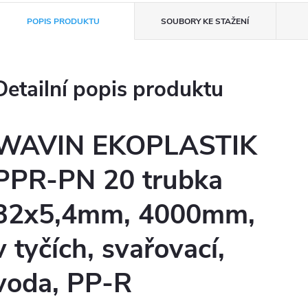
POPIS PRODUKTU
SOUBORY KE STAŽENÍ
Detailní popis produktu
WAVIN EKOPLASTIK
PPR-PN 20 trubka
32x5,4mm, 4000mm,
v tyčích, svařovací,
voda, PP-R