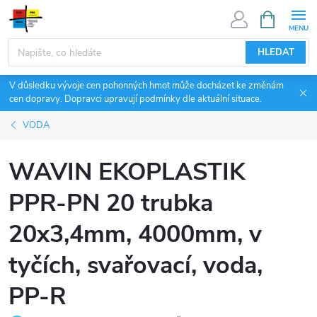
Přejít
NÁKUPNÍ
KOŠÍK
na
obsah
HLEDAT
V důsledku vývoje cen pohonných hmot může docházet ke změnám
cen dopravy. Dopravci upravují podmínky dle aktuální situace.
VODA
WAVIN EKOPLASTIK
PPR-PN 20 trubka
20x3,4mm, 4000mm, v
tyčích, svařovací, voda,
PP-R