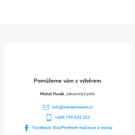
Z
á
p
a
t
Michal Husák
í
info
@
stavpromont.cz
+420 770 633 222
Facebook StavProMont realizace a eshop