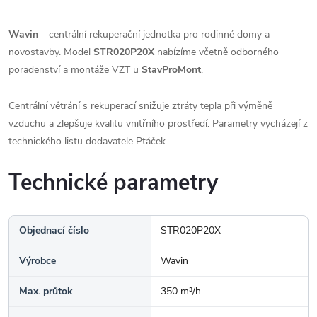
Wavin
– centrální rekuperační jednotka pro rodinné domy a
novostavby. Model
STR020P20X
nabízíme včetně odborného
poradenství a montáže VZT u
StavProMont
.
Centrální větrání s rekuperací snižuje ztráty tepla při výměně
vzduchu a zlepšuje kvalitu vnitřního prostředí. Parametry vycházejí z
technického listu dodavatele Ptáček.
Technické parametry
Objednací číslo
STR020P20X
Výrobce
Wavin
Max. průtok
350 m³/h