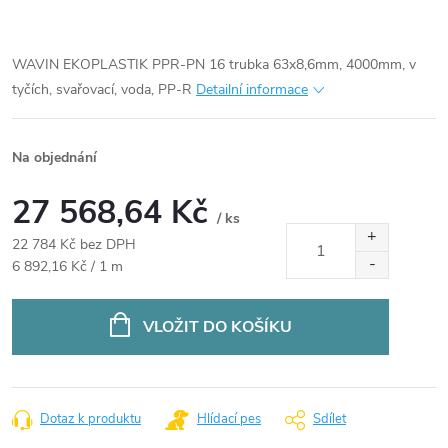
WAVIN EKOPLASTIK PPR-PN 16 trubka 63x8,6mm, 4000mm, v
tyčích, svařovací, voda, PP-R
Detailní informace
Na objednání
27 568,64 Kč
/ ks
22 784 Kč bez DPH
Měrná
6 892,16 Kč / 1 m
cena:
VLOŽIT DO KOŠÍKU
Dotaz k produktu
Hlídací pes
Sdílet