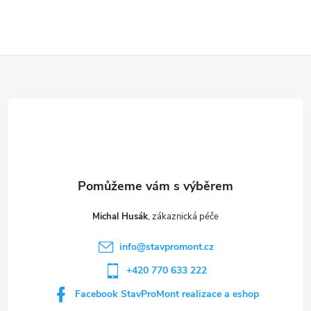
Z
á
p
a
t
Michal Husák
í
info
@
stavpromont.cz
+420 770 633 222
Facebook StavProMont realizace a eshop