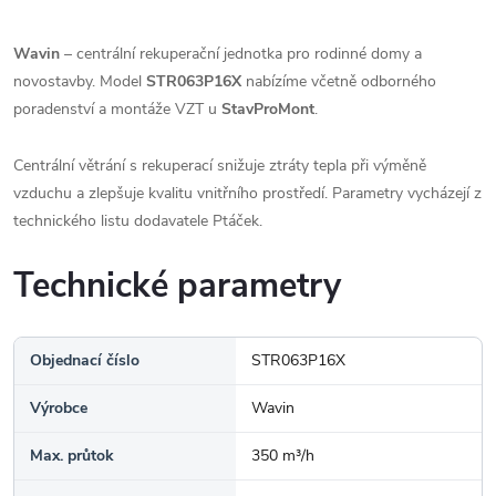
Wavin
– centrální rekuperační jednotka pro rodinné domy a
novostavby. Model
STR063P16X
nabízíme včetně odborného
poradenství a montáže VZT u
StavProMont
.
Centrální větrání s rekuperací snižuje ztráty tepla při výměně
vzduchu a zlepšuje kvalitu vnitřního prostředí. Parametry vycházejí z
technického listu dodavatele Ptáček.
Technické parametry
Objednací číslo
STR063P16X
Výrobce
Wavin
Max. průtok
350 m³/h