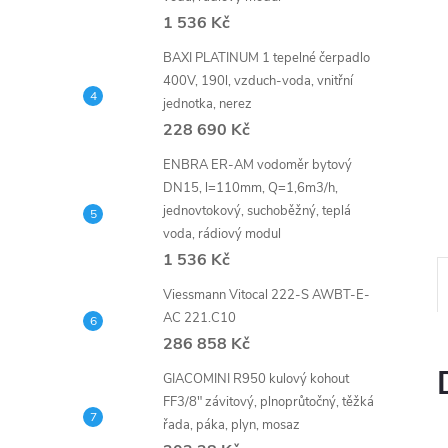
n
1 536 Kč
e
BAXI PLATINUM 1 tepelné čerpadlo
400V, 190l, vzduch-voda, vnitřní
l
jednotka, nerez
228 690 Kč
ENBRA ER-AM vodoměr bytový
DN15, l=110mm, Q=1,6m3/h,
jednovtokový, suchoběžný, teplá
voda, rádiový modul
1 536 Kč
Viessmann Vitocal 222-S AWBT-E-
AC 221.C10
286 858 Kč
GIACOMINI R950 kulový kohout
FF3/8" závitový, plnoprůtočný, těžká
řada, páka, plyn, mosaz