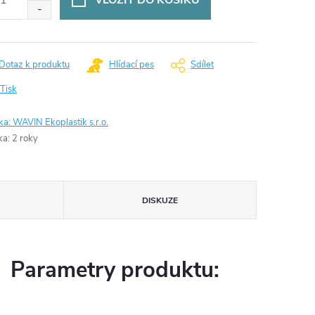
VLOŽIT DO KOŠÍKU
Dotaz k produktu
Hlídací pes
Sdílet
Tisk
ka:
WAVIN Ekoplastik s.r.o.
ka
:
2 roky
DISKUZE
Parametry produktu: