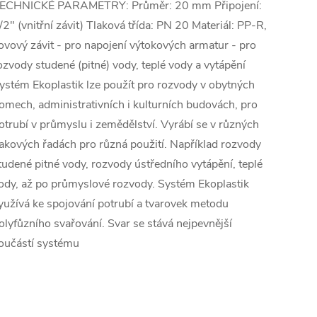
ECHNICKÉ PARAMETRY: Průměr: 20 mm Připojení:
/2" (vnitřní závit) Tlaková třída: PN 20 Materiál: PP-R,
ovový závit - pro napojení výtokových armatur - pro
ozvody studené (pitné) vody, teplé vody a vytápění
ystém Ekoplastik lze použít pro rozvody v obytných
omech, administrativních i kulturních budovách, pro
otrubí v průmyslu i zemědělství. Vyrábí se v různých
lakových řadách pro různá použití. Například rozvody
tudené pitné vody, rozvody ústředního vytápění, teplé
ody, až po průmyslové rozvody. Systém Ekoplastik
yužívá ke spojování potrubí a tvarovek metodu
olyfůzního svařování. Svar se stává nejpevnější
oučástí systému