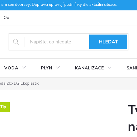
m cen dopravy. Dopravci upravují podmínky dle aktuální situace.
Obchodní podmínky
Kontakty
Ke stažení
Hodnocení obcho
HLEDAT
VODA
PLYN
KANALIZACE
SAN
oda 20x1/2 Ekoplastik
T
Tip
n