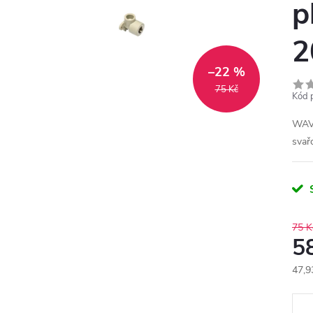
p
2
–22 %
75 Kč
Kód 
WAVI
svařo
75 K
5
47,9
Měr
cena