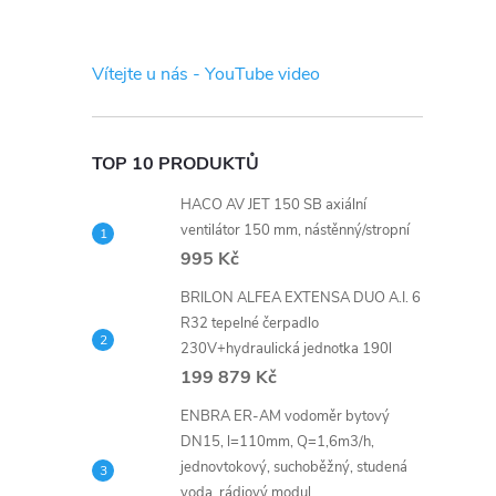
s
t
Vítejte u nás - YouTube video
r
a
TOP 10 PRODUKTŮ
HACO AV JET 150 SB axiální
n
ventilátor 150 mm, nástěnný/stropní
995 Kč
n
BRILON ALFEA EXTENSA DUO A.I. 6
í
R32 tepelné čerpadlo
230V+hydraulická jednotka 190l
199 879 Kč
p
ENBRA ER-AM vodoměr bytový
a
DN15, l=110mm, Q=1,6m3/h,
jednovtokový, suchoběžný, studená
voda, rádiový modul