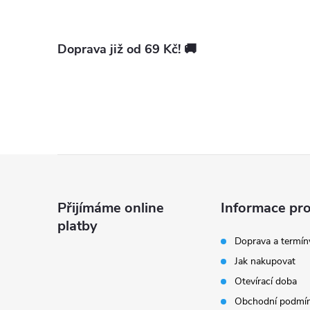
Doprava již od 69 Kč! 🚚
Z
á
Přijímáme online
Informace pro
platby
p
Doprava a termín
Jak nakupovat
a
Otevírací doba
t
Obchodní podmí