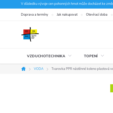
Přejít
V důsledku vývoje cen pohonných hmot může docházet ke změná
na
Doprava a termíny
Jak nakupovat
Otevírací doba
obsah
VZDUCHOTECHNIKA
TOPENÍ
VODA
Tvarovka PPR nástěnné koleno plastová v
Domů
P
o