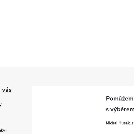
 vás
y
Michal Husák
nky