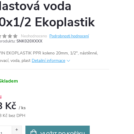
lastová voda
0x1/2 Ekoplastik
Neohodnoceno
Podrobnosti hodnocení
produktu:
SNK020XXXX
N EKOPLASTIK PPR koleno 20mm, 1/2", nástěnné,
vací, voda, plast
Detailní informace
Skladem
č
8 Kč
/ ks
3 Kč bez DPH
ná
: