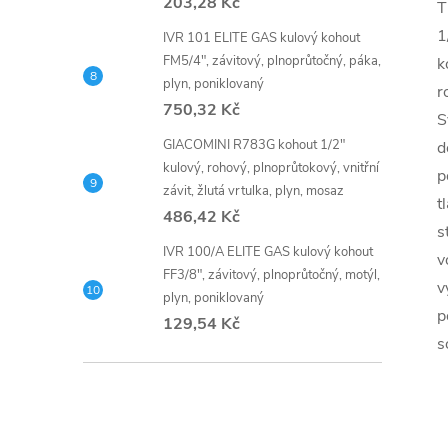
203,28 Kč
T
1
IVR 101 ELITE GAS kulový kohout
FM5/4", závitový, plnoprůtočný, páka,
k
plyn, poniklovaný
r
750,32 Kč
S
GIACOMINI R783G kohout 1/2"
d
kulový, rohový, plnoprůtokový, vnitřní
p
závit, žlutá vrtulka, plyn, mosaz
t
486,42 Kč
s
IVR 100/A ELITE GAS kulový kohout
v
FF3/8", závitový, plnoprůtočný, motýl,
v
plyn, poniklovaný
p
129,54 Kč
s