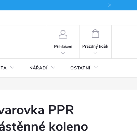
du
Kariera
NÁKUPNÍ
KOŠÍK
Prázdný košík
Přihlášení
ITA
NÁŘADÍ
OSTATNÍ
STAVEBNI
varovka PPR
ástěnné koleno