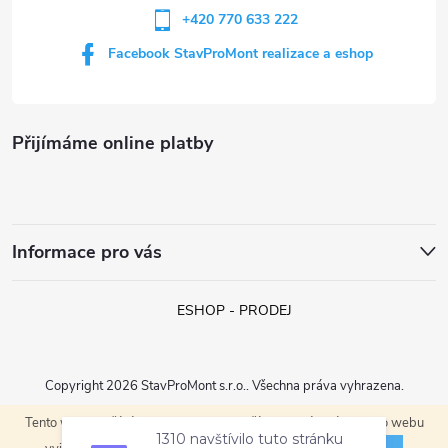
+420 770 633 222
Facebook StavProMont realizace a eshop
Přijímáme online platby
Informace pro vás
ESHOP - PRODEJ
Copyright 2026
StavProMont s.r.o.
. Všechna práva vyhrazena.
Tento web používá soubory cookie. Dalším procházením tohoto webu
Vytvořil Shoptet
1310 navštívilo tuto stránku