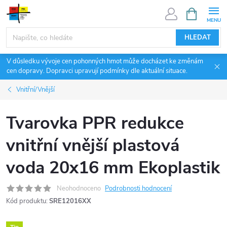
Přejít
NÁKUPNÍ
KOŠÍK
na
obsah
HLEDAT
V důsledku vývoje cen pohonných hmot může docházet ke změnám
cen dopravy. Dopravci upravují podmínky dle aktuální situace.
Vnitřní/Vnější
Tvarovka PPR redukce
vnitřní vnější plastová
voda 20x16 mm Ekoplastik
Neohodnoceno
Podrobnosti hodnocení
Kód produktu:
SRE12016XX