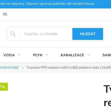
m cen dopravy. Dopravci upravují podmínky dle aktuální situace.
Obchodní podmínky
Kontakty
Ke stažení
Hodnocení obcho
HLEDAT
VODA
PLYN
KANALIZACE
SAN
Vnitřní/Vnější
Tvarovka PPR redukce vnitřní vnější plastová voda 110x9
T
Tip
r