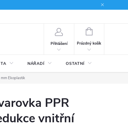
du
Kariera
NÁKUPNÍ
KOŠÍK
Prázdný košík
Přihlášení
ITA
NÁŘADÍ
OSTATNÍ
STAVEBNI
0 mm Ekoplastik
varovka PPR
edukce vnitřní