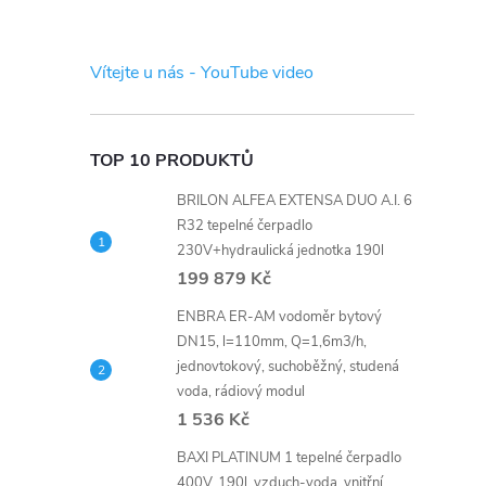
s
t
Vítejte u nás - YouTube video
r
a
TOP 10 PRODUKTŮ
BRILON ALFEA EXTENSA DUO A.I. 6
n
R32 tepelné čerpadlo
230V+hydraulická jednotka 190l
n
199 879 Kč
í
ENBRA ER-AM vodoměr bytový
DN15, l=110mm, Q=1,6m3/h,
jednovtokový, suchoběžný, studená
p
voda, rádiový modul
1 536 Kč
a
BAXI PLATINUM 1 tepelné čerpadlo
400V, 190l, vzduch-voda, vnitřní