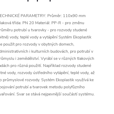
ECHNICKÉ PARAMETRY: Průměr: 110x90 mm
laková třída: PN 20 Materiál: PP-R - pro změnu
růměru potrubí u tvarovky - pro rozvody studené
pitné) vody, teplé vody a vytápění Systém Ekoplastik
ze použít pro rozvody v obytných domech,
dministrativních i kulturních budovách, pro potrubí v
růmyslu i zemědělství. Vyrábí se v různých tlakových
adách pro různá použití. Například rozvody studené
itné vody, rozvody ústředního vytápění, teplé vody, až
o průmyslové rozvody. Systém Ekoplastik využívá ke
pojování potrubí a tvarovek metodu polyfůzního
vařování. Svar se stává nejpevnější součástí systému.