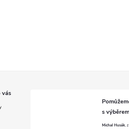
 vás
y
Michal Husák