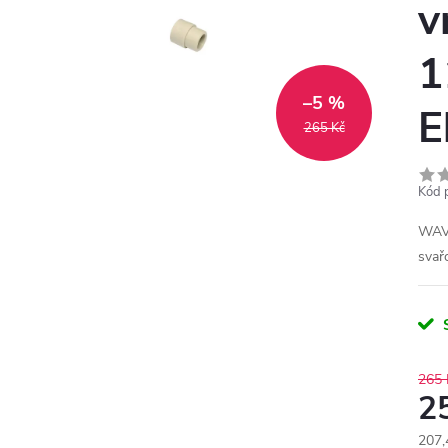
v
1
–5 %
E
265 Kč
Kód 
WAVI
svař
265 
2
207,