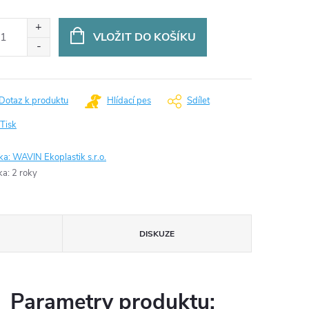
ná
:
VLOŽIT DO KOŠÍKU
Dotaz k produktu
Hlídací pes
Sdílet
Tisk
ka:
WAVIN Ekoplastik s.r.o.
ka
:
2 roky
DISKUZE
Parametry produktu: