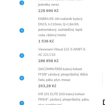
n
jednotka, nerez
e
228 690 Kč
ENBRA ER-AM vodoměr bytový
l
DN15, l=110mm, Q=1,6m3/h,
jednovtokový, suchoběžný, teplá
voda, rádiový modul
1 536 Kč
Viessmann Vitocal 222-S AWBT-E-
AC 221.C10
286 858 Kč
GIACOMINI R950 kulový kohout
FF3/8" závitový, plnoprůtočný, těžká
řada, páka, plyn, mosaz
203,28 Kč
IVR 101 ELITE GAS kulový kohout
FM5/4", závitový, plnoprůtočný, páka,