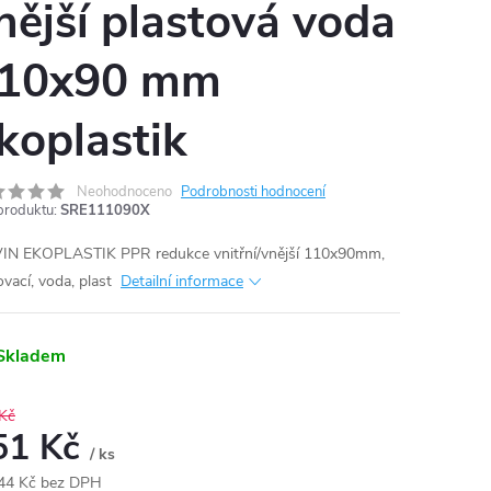
nější plastová voda
10x90 mm
koplastik
Neohodnoceno
Podrobnosti hodnocení
produktu:
SRE111090X
N EKOPLASTIK PPR redukce vnitřní/vnější 110x90mm,
ovací, voda, plast
Detailní informace
Skladem
Kč
51 Kč
/ ks
44 Kč bez DPH