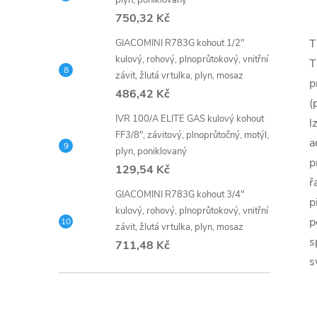
plyn, poniklovaný
750,32 Kč
T
GIACOMINI R783G kohout 1/2"
kulový, rohový, plnoprůtokový, vnitřní
T
závit, žlutá vrtulka, plyn, mosaz
p
486,42 Kč
(
IVR 100/A ELITE GAS kulový kohout
l
FF3/8", závitový, plnoprůtočný, motýl,
a
plyn, poniklovaný
p
129,54 Kč
ř
GIACOMINI R783G kohout 3/4"
p
kulový, rohový, plnoprůtokový, vnitřní
p
závit, žlutá vrtulka, plyn, mosaz
s
711,48 Kč
s