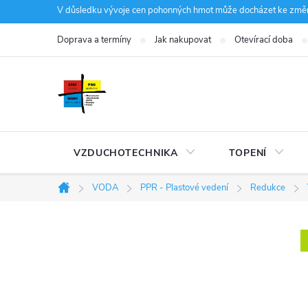
Přejít
V důsledku vývoje cen pohonných hmot může docházet ke změná
na
Doprava a termíny
Jak nakupovat
Otevírací doba
obsah
VZDUCHOTECHNIKA
TOPENÍ
VODA
PPR - Plastové vedení
Redukce
Domů
P
o