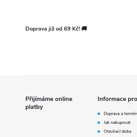
Doprava již od 69 Kč! 🚚
Z
á
Přijímáme online
Informace pro
platby
p
Doprava a termín
Jak nakupovat
a
Otevírací doba