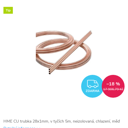
Tip
ZDARM
–18 %
17 906,79 Kč
ZDARMA
HME CU trubka 28x1mm, v tyčích 5m, neizolovaná, chlazení, měď