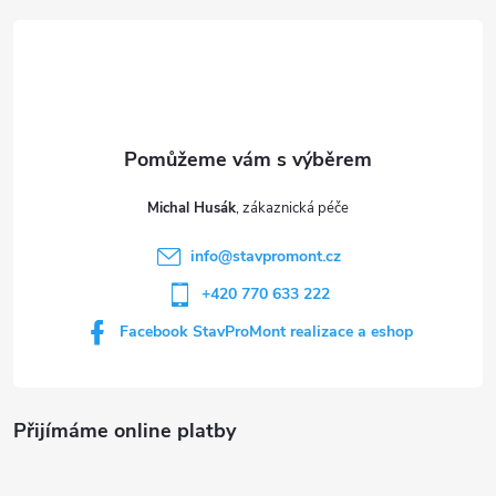
á
p
a
t
Michal Husák
í
info
@
stavpromont.cz
+420 770 633 222
Facebook StavProMont realizace a eshop
Přijímáme online platby