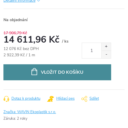
Detailní informace
Na objednání
17 906,79 Kč
14 611,96 Kč
/ ks
12 076 Kč bez DPH
Měrná
2 922,39 Kč / 1 m
cena:
VLOŽIT DO KOŠÍKU
Dotaz k produktu
Hlídací pes
Sdílet
Značka:
WAVIN Ekoplastik s.r.o.
Záruka
:
2 roky