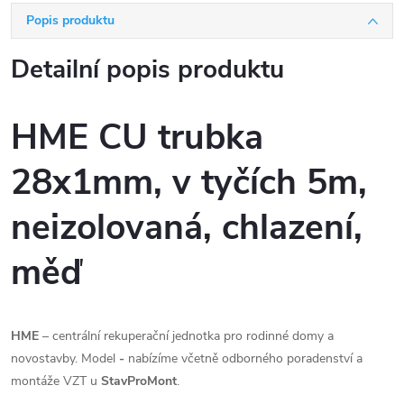
Popis produktu
Detailní popis produktu
HME CU trubka
28x1mm, v tyčích 5m,
neizolovaná, chlazení,
měď
HME
– centrální rekuperační jednotka pro rodinné domy a
novostavby. Model
-
nabízíme včetně odborného poradenství a
montáže VZT u
StavProMont
.