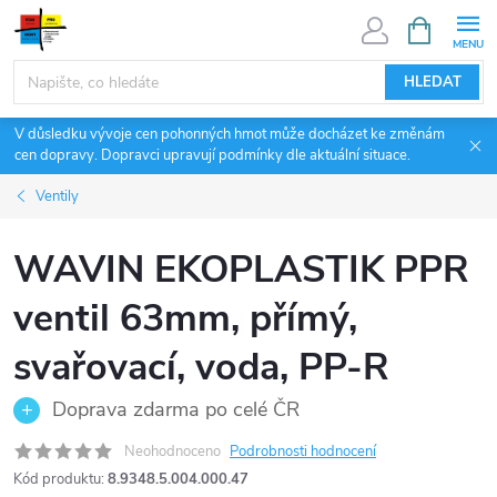
Přejít
NÁKUPNÍ
KOŠÍK
na
obsah
HLEDAT
V důsledku vývoje cen pohonných hmot může docházet ke změnám
cen dopravy. Dopravci upravují podmínky dle aktuální situace.
Ventily
WAVIN EKOPLASTIK PPR
ventil 63mm, přímý,
svařovací, voda, PP-R
Doprava zdarma po celé ČR
Neohodnoceno
Podrobnosti hodnocení
Kód produktu:
8.9348.5.004.000.47