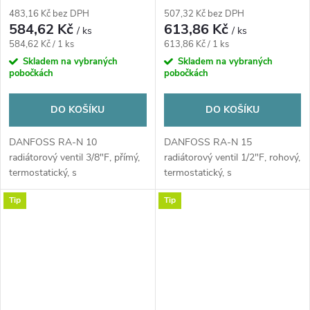
přednastavením
přednastavením průtoku
483,16 Kč bez DPH
507,32 Kč bez DPH
584,62 Kč
613,86 Kč
/ ks
/ ks
Měrná
Měrná
584,62 Kč / 1 ks
613,86 Kč / 1 ks
cena:
cena:
Skladem na vybraných
Skladem na vybraných
pobočkách
pobočkách
DO KOŠÍKU
DO KOŠÍKU
DANFOSS RA-N 10
DANFOSS RA-N 15
radiátorový ventil 3/8"F, přímý,
radiátorový ventil 1/2"F, rohový,
termostatický, s
termostatický, s
přednastavením
přednastavením průtoku
Tip
Tip