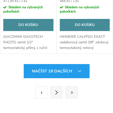
Měrná
Měrná
471,90 Kč / 1 ks
466 Kč / 1 ks
cena:
cena:
Skladem na vybraných
Skladem na vybraných
pobočkách
pobočkách
DO KOŠÍKU
DO KOŠÍKU
GIACOMINI GIACOTECH
HEIMEIER CALYPSO EXACT
R422TG ventil 1/2"
radiátorový ventil 3/8" závitový,
termostatický, přímý, s ruční
termostatický, rohový
hlavou, mosaz/chrom
O
NAČÍST 18 DALŠÍCH
v
l
S
1
3
t
á
r
d
á