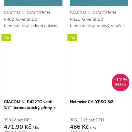
GIACOMINI GIACOTECH
GIACOMINI GIACOTECH
R402TG ventil 1/2"
R421TG ventil 1/2"
termostatický, jednoregulační,
termostatický, rohový, s ruční
přímý s víčkem, mosaz/chrom
hlavou, mosaz/chrom
Tip
Tip
–17 %
563 Kč
GIACOMINI R422TG ventil
Heimeier CALYPSO 3/8
1/2", termostatický, přímý, s
ruční hlavou, mosaz, chrom
390 Kč bez DPH
385,12 Kč bez DPH
471,90 Kč
466 Kč
/ ks
/ ks