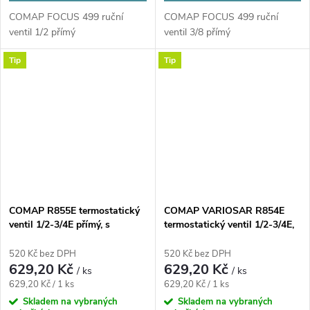
COMAP FOCUS 499 ruční
COMAP FOCUS 499 ruční
ventil 1/2 přímý
ventil 3/8 přímý
Tip
Tip
COMAP R855E termostatický
COMAP VARIOSAR R854E
ventil 1/2-3/4E přímý, s
termostatický ventil 1/2-3/4E,
Eurokonusem
rohový, s přednastavením, s
Eurokonusem
520 Kč bez DPH
520 Kč bez DPH
629,20 Kč
629,20 Kč
/ ks
/ ks
Měrná
Měrná
629,20 Kč / 1 ks
629,20 Kč / 1 ks
cena:
cena:
Skladem na vybraných
Skladem na vybraných