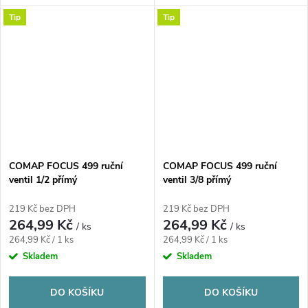
Tip
Tip
COMAP FOCUS 499 ruční
COMAP FOCUS 499 ruční
ventil 1/2 přímý
ventil 3/8 přímý
219 Kč bez DPH
219 Kč bez DPH
264,99 Kč
264,99 Kč
/ ks
/ ks
Měrná
Měrná
264,99 Kč / 1 ks
264,99 Kč / 1 ks
cena:
cena:
Skladem
Skladem
DO KOŠÍKU
DO KOŠÍKU