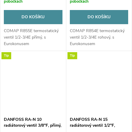
pobočkách
pobočkách
DO KOŠÍKU
DO KOŠÍKU
COMAP R855E termostatický
COMAP R854E termostatický
ventil 1/2-3/4E přímý, s
ventil 1/2-3/4E rohový, s
Eurokonusem
Eurokonusem
Tip
Tip
DANFOSS RA-N 10
DANFOSS RA-N 15
radiátorový ventil 3/8"F, přímý,
radiátorový ventil 1/2"F,
termostatický, s
rohový, termostatický, s