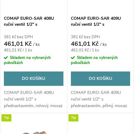
i
í
s
p
COMAP EURO-SAR 408U
COMAP EURO-SAR 409U
ruční ventil 1/2" s
ruční ventil 1/2" s
p
přednastavením, rohový,
přednastavením, přímý, mosaz
r
mosaz
381 Kč bez DPH
381 Kč bez DPH
r
461,01 Kč
461,01 Kč
/ ks
/ ks
o
Měrná
Měrná
461,01 Kč / 1 ks
461,01 Kč / 1 ks
o
cena:
cena:
Skladem na vybraných
Skladem na vybraných
pobočkách
pobočkách
d
d
u
DO KOŠÍKU
DO KOŠÍKU
u
COMAP EURO-SAR 408U
COMAP EURO-SAR 409U
k
ruční ventil 1/2" s
ruční ventil 1/2" s
k
přednastavením, rohový, mosaz
přednastavením, přímý, mosaz
t
t
Tip
Tip
ů