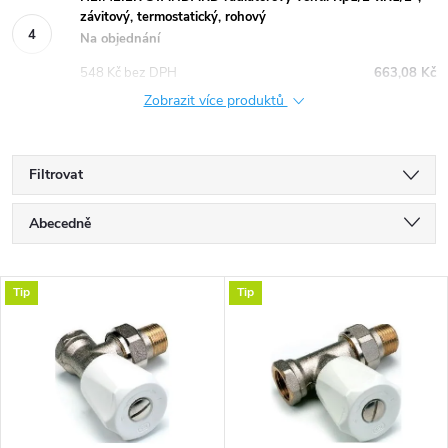
závitový, termostatický, rohový
Na objednání
548 Kč bez DPH
663,08 Kč
Zobrazit více produktů
Filtrovat
Ř
Abecedně
a
Nejlevnější
V
Tip
Tip
Nejdražší
z
ý
Nejprodávanější
e
p
n