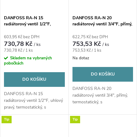
DANFOSS RA-N 15
DANFOSS RA-N 20
radiátorový ventil 1/2"F,
radiátorový ventil 3/4"F, přímý,
uhlový pravý, termostatický, s
termostatický, s
přednastavením průtoku
přednastavením průtoku
603,95 Kč bez DPH
622,75 Kč bez DPH
730,78 Kč
753,53 Kč
/ ks
/ ks
Měrná
Měrná
730,78 Kč / 1 ks
753,53 Kč / 1 ks
cena:
cena:
Skladem na vybraných
Na dotaz
pobočkách
DO KOŠÍKU
DO KOŠÍKU
DANFOSS RA-N 20
DANFOSS RA-N 15
radiátorový ventil 3/4", přímý,
radiátorový ventil 1/2"F, uhlový
termostatický, s
pravý, termostatický, s
přednastavením průtoku
přednastavením průtoku
Tip
Tip