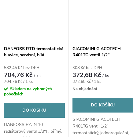
DANFOSS RTD termostatická
GIACOMINI GIACOTECH
hlavice, servisní, bílá
R401TG ventil 1/2"
termostatický, jednoregulační,
rohový s víčkem, mosaz/chrom
582,45 Kč bez DPH
308 Kč bez DPH
704,76 Kč
372,68 Kč
/ ks
/ ks
Měrná
Měrná
704,76 Kč / 1 ks
372,68 Kč / 1 ks
cena:
cena:
Skladem na vybraných
Na objednání
pobočkách
DO KOŠÍKU
DO KOŠÍKU
GIACOMINI GIACOTECH
DANFOSS RA-N 10
R401TG ventil 1/2"
radiátorový ventil 3/8"F, přímý,
termostatický, jednoregulační,