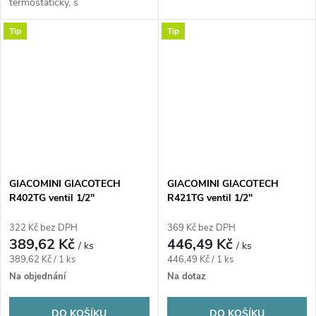
termostatický, s
rohový s víčkem, mosaz/chrom
přednastavením
Tip
Tip
GIACOMINI GIACOTECH
GIACOMINI GIACOTECH
R402TG ventil 1/2"
R421TG ventil 1/2"
termostatický, jednoregulační,
termostatický, rohový, s ruční
přímý s víčkem, mosaz/chrom
hlavou, mosaz/chrom
322 Kč bez DPH
369 Kč bez DPH
389,62 Kč
446,49 Kč
/ ks
/ ks
Měrná
Měrná
389,62 Kč / 1 ks
446,49 Kč / 1 ks
cena:
cena:
Na objednání
Na dotaz
DO KOŠÍKU
DO KOŠÍKU