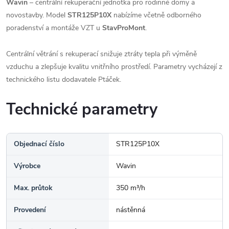
Wavin
– centrální rekuperační jednotka pro rodinné domy a
novostavby. Model
STR125P10X
nabízíme včetně odborného
poradenství a montáže VZT u
StavProMont
.
Centrální větrání s rekuperací snižuje ztráty tepla při výměně
vzduchu a zlepšuje kvalitu vnitřního prostředí. Parametry vycházejí z
technického listu dodavatele Ptáček.
Technické parametry
Objednací číslo
STR125P10X
Výrobce
Wavin
Max. průtok
350 m³/h
Provedení
nástěnná