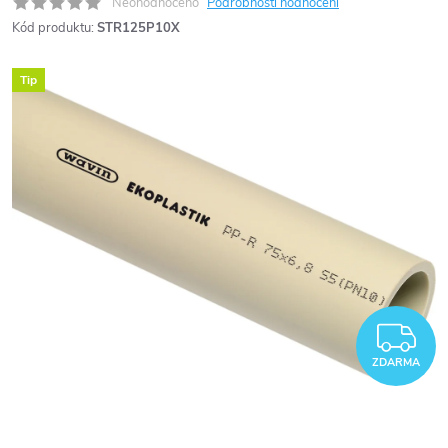
Neohodnoceno
Podrobnosti hodnocení
Kód produktu:
STR125P10X
Tip
Z
ZDARMA