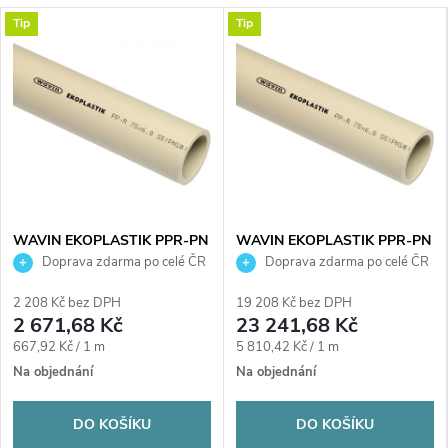
Tip
Tip
WAVIN EKOPLASTIK PPR-PN
WAVIN EKOPLASTIK PPR-PN
10 trubka 20x2,2mm, 4000mm,
10 trubka 63x5,8mm, 4000mm,
Doprava zdarma po celé ČR
Doprava zdarma po celé ČR
v tyčích, svařovací, voda, PP-R
v tyčích, svařovací, voda, PP-R
2 208 Kč bez DPH
19 208 Kč bez DPH
2 671,68 Kč
23 241,68 Kč
Měrná
Měrná
667,92 Kč / 1 m
5 810,42 Kč / 1 m
cena:
cena:
Na objednání
Na objednání
DO KOŠÍKU
DO KOŠÍKU