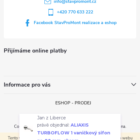
í
info
@
stavpromont.cz
+420 770 633 222
Facebook StavProMont realizace a eshop
Přijímáme online platby
Informace pro vás
ESHOP - PRODEJ
Jan z Liberce
právě objednal:
ALIAXIS
Copyright 2026
StavProMont s.r.o.
. Všechna práva vyhrazena.
TURBOFLOW 1 vaničkový sifon
Tento web používá soubory cookie. Dalším procházením tohoto webu
Vytvořil Shoptet