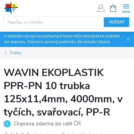
Přejít
NÁKUPNÍ
KOŠÍK
na
obsah
HLEDAT
V důsledku vývoje cen pohonných hmot může docházet ke změnám
cen dopravy. Dopravci upravují podmínky dle aktuální situace.
Trubky
WAVIN EKOPLASTIK
PPR-PN 10 trubka
125x11,4mm, 4000mm, v
tyčích, svařovací, PP-R
Doprava zdarma po celé ČR