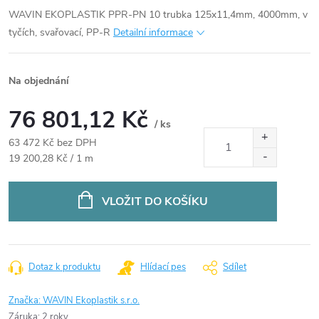
WAVIN EKOPLASTIK PPR-PN 10 trubka 125x11,4mm, 4000mm, v
tyčích, svařovací, PP-R
Detailní informace
Na objednání
76 801,12 Kč
/ ks
63 472 Kč bez DPH
Měrná
19 200,28 Kč / 1 m
cena:
VLOŽIT DO KOŠÍKU
Dotaz k produktu
Hlídací pes
Sdílet
Značka:
WAVIN Ekoplastik s.r.o.
Záruka
:
2 roky