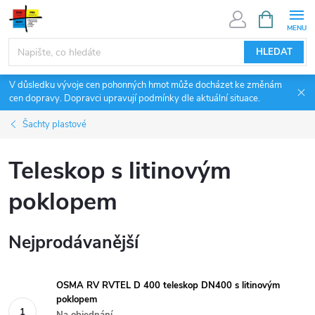
Přejít
NÁKUPNÍ
KOŠÍK
na
obsah
HLEDAT
V důsledku vývoje cen pohonných hmot může docházet ke změnám
cen dopravy. Dopravci upravují podmínky dle aktuální situace.
Šachty plastové
Teleskop s litinovým
poklopem
Nejprodávanější
OSMA RV RVTEL D 400 teleskop DN400 s litinovým
poklopem
Na objednání