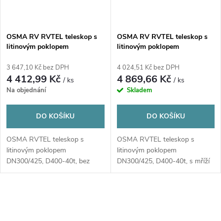
OSMA RV RVTEL teleskop s
OSMA RV RVTEL teleskop s
litinovým poklopem
litinovým poklopem
DN300/425, D400-40t, bez
DN300/425, D400-40t, s mříží,
odvětrání, PP/PVC, oranžová
PP/PVC, oranžová
3 647,10 Kč bez DPH
4 024,51 Kč bez DPH
4 412,99 Kč
4 869,66 Kč
/ ks
/ ks
Na objednání
Skladem
DO KOŠÍKU
DO KOŠÍKU
OSMA RVTEL teleskop s
OSMA RVTEL teleskop s
litinovým poklopem
litinovým poklopem
DN300/425, D400-40t, bez
DN300/425, D400-40t, s mříží
odvětrání
O