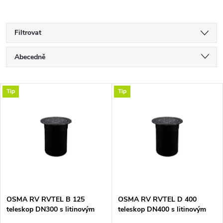
Filtrovat
Ř
Abecedně
a
Nejlevnější
V
Tip
Tip
Nejdražší
z
ý
Nejprodávanější
e
p
n
i
í
s
p
OSMA RV RVTEL B 125
OSMA RV RVTEL D 400
teleskop DN300 s litinovým
teleskop DN400 s litinovým
p
poklopem
poklopem