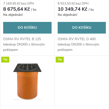
r
7 169,95 Kč bez DPH
8 553,50 Kč bez DPH
r
8 675,64 Kč
10 349,74 Kč
/ ks
/ ks
o
Na objednání
Na objednání
o
d
DO KOŠÍKU
DO KOŠÍKU
d
u
OSMA RV RVTEL B 125
OSMA RV RVTEL D 400
u
teleskop DN300 s litinovým
teleskop DN300 s litinovým
k
poklopem
poklopem
k
Tip
Tip
t
t
ů
ů