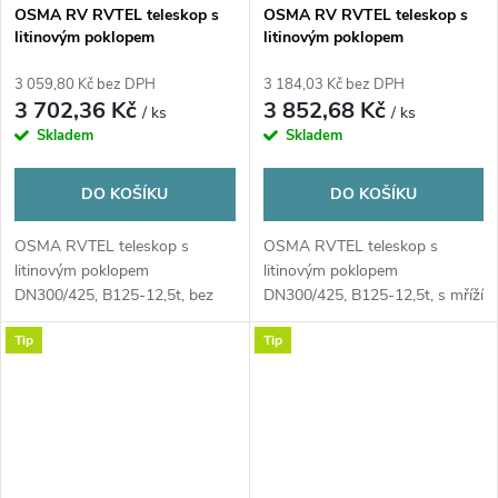
OSMA RV RVTEL teleskop s
OSMA RV RVTEL teleskop s
litinovým poklopem
litinovým poklopem
DN300/425, B125-12,5t, bez
DN300/425, B125-12,5t, s
odvětrání, PP/PVC, oranžová
mříží, PP/PVC, oranžová
3 059,80 Kč bez DPH
3 184,03 Kč bez DPH
3 702,36 Kč
3 852,68 Kč
/ ks
/ ks
Skladem
Skladem
DO KOŠÍKU
DO KOŠÍKU
OSMA RVTEL teleskop s
OSMA RVTEL teleskop s
litinovým poklopem
litinovým poklopem
DN300/425, B125-12,5t, bez
DN300/425, B125-12,5t, s mříží
odvětrání
Tip
Tip