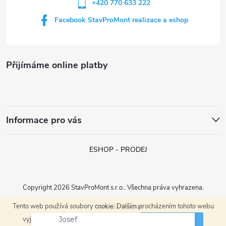
+420 770 633 222
k
Facebook StavProMont realizace a eshop
y
v
Přijímáme online platby
ý
p
i
Informace pro vás
s
ESHOP - PRODEJ
u
Copyright 2026
StavProMont s.r.o.
. Všechna práva vyhrazena.
Tento web používá soubory cookie. Dalším procházením tohoto webu
Vytvořil Shoptet
Josef
ROZUMÍM
vyjadřujete souhlas s jejich používáním.
právě objednal:
HACO AV JET 150