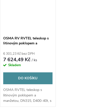
OSMA RV RVTEL teleskop s
litinovým poklopem a
manžetou, DN315, D400-40t, s
odvětráním, PP/PVC, oranžová
6 301,23 Kč bez DPH
7 624,49 Kč
/ ks
Skladem
DO KOŠÍKU
OSMA RVTEL teleskop s
litinovým poklopem a
manžetou, DN315, D400-40t, s
odvětráním