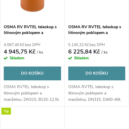
OSMA RV RVTEL teleskop s
OSMA RV RVTEL teleskop s
litinovým poklopem a
litinovým poklopem a
manžetou, DN315, B125-12,5t,
manžetou, DN315, D400-40t,
s odvětráním, PP/PVC,
bez odvětrání, PP/PVC,
4 087,40 Kč bez DPH
5 145,32 Kč bez DPH
oranžová
oranžová
4 945,75 Kč
6 225,84 Kč
/ ks
/ ks
Skladem
Skladem
DO KOŠÍKU
DO KOŠÍKU
OSMA RVTEL teleskop s
OSMA RVTEL teleskop s
litinovým poklopem a
litinovým poklopem a
manžetou, DN315, B125-12,5t,
manžetou, DN315, D400-40t,
s odvětráním
bez odvětrání
Tip