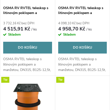
s
p
OSMA RV RVTEL teleskop s
OSMA RV RVTEL teleskop s
litinovým poklopem a
litinovým poklopem a
p
manžetou, DN315, B125-12,5t,
manžetou, DN315, B125-12,5t,
r
bez odvětrání, PP/PVC,
s mříží, PP/PVC, oranžová
3 732,16 Kč bez DPH
4 098,10 Kč bez DPH
r
oranžová
4 515,91 Kč
4 958,70 Kč
/ ks
/ ks
o
Skladem
Skladem
o
d
DO KOŠÍKU
DO KOŠÍKU
d
u
OSMA RVTEL teleskop s
OSMA RVTEL teleskop s
u
litinovým poklopem a
litinovým poklopem a
k
manžetou, DN315, B125-12,5t,
manžetou, DN315, B125-12,5t,
k
bez odvětrání
s mříží
Tip
Tip
t
t
ů
ů