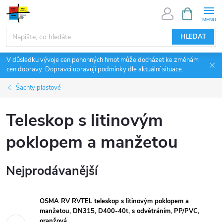
Přejít
NÁKUPNÍ
KOŠÍK
na
obsah
HLEDAT
V důsledku vývoje cen pohonných hmot může docházet ke změnám
cen dopravy. Dopravci upravují podmínky dle aktuální situace.
Šachty plastové
Teleskop s litinovým
poklopem a manžetou
Nejprodávanější
OSMA RV RVTEL teleskop s litinovým poklopem a
manžetou, DN315, D400-40t, s odvětráním, PP/PVC,
oranžová