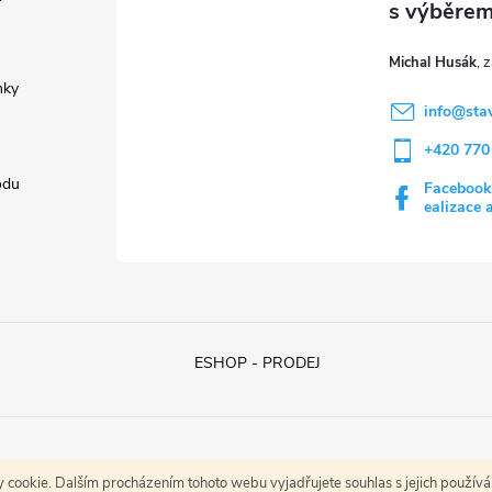
k
y
Michal Husák
v
nky
info
@
sta
ý
+420 770
p
odu
Facebook
ealizace 
s
u
ESHOP - PRODEJ
cookie. Dalším procházením tohoto webu vyjadřujete souhlas s jejich použív