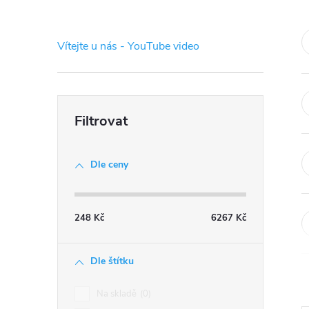
s
t
Vítejte u nás - YouTube video
r
a
n
Dle ceny
n
í
248
Kč
6267
Kč
p
Dle štítku
a
Na skladě
0