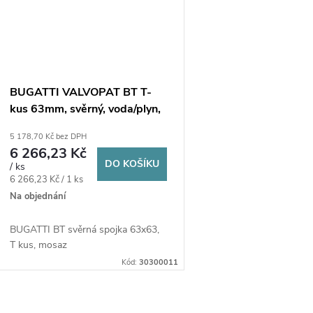
BUGATTI VALVOPAT BT T-
kus 63mm, svěrný, voda/plyn,
mosaz
5 178,70 Kč bez DPH
6 266,23 Kč
DO KOŠÍKU
/ ks
Měrná
6 266,23 Kč / 1 ks
cena:
Na objednání
BUGATTI BT svěrná spojka 63x63,
T kus, mosaz
Kód:
30300011