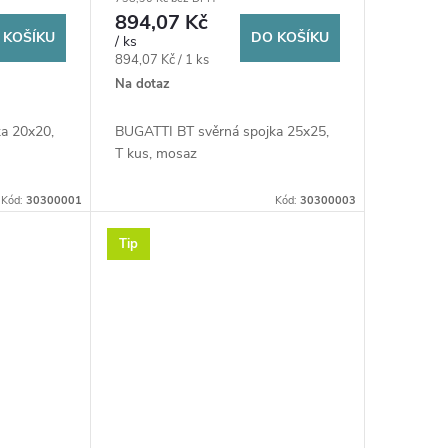
894,07 Kč
 KOŠÍKU
DO KOŠÍKU
/ ks
Měrná
894,07 Kč / 1 ks
cena:
Na dotaz
a 20x20,
BUGATTI BT svěrná spojka 25x25,
T kus, mosaz
Kód:
30300001
Kód:
30300003
Tip