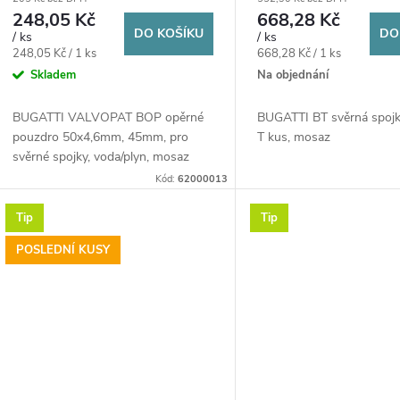
d
voda/plyn, mosaz
248,05 Kč
668,28 Kč
o
DO KOŠÍKU
DO
/ ks
/ ks
u
Měrná
Měrná
248,05 Kč / 1 ks
668,28 Kč / 1 ks
d
cena:
cena:
Skladem
Na objednání
k
u
BUGATTI VALVOPAT BOP opěrné
BUGATTI BT svěrná spojk
pouzdro 50x4,6mm, 45mm, pro
T kus, mosaz
t
svěrné spojky, voda/plyn, mosaz
k
Kód:
62000013
ů
t
Tip
Tip
ů
POSLEDNÍ KUSY