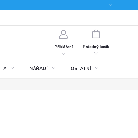
du
Kariera
NÁKUPNÍ
KOŠÍK
Prázdný košík
Přihlášení
ITA
NÁŘADÍ
OSTATNÍ
STAVEBNI