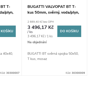
BT T-
BUGATTI VALVOPAT BT T-
da/plyn,
kus 50mm, svěrný, voda/plyn,
mosaz
2 889,40 Kč bez DPH
3 496,17 Kč
 KOŠÍKU
DO KOŠÍKU
/ ks
Měrná
3 496,17 Kč / 1 ks
cena:
Na objednání
a 40x40,
BUGATTI BT svěrná spojka 50x50,
T kus, mosaz
Kód:
30300007
Kód:
30300009