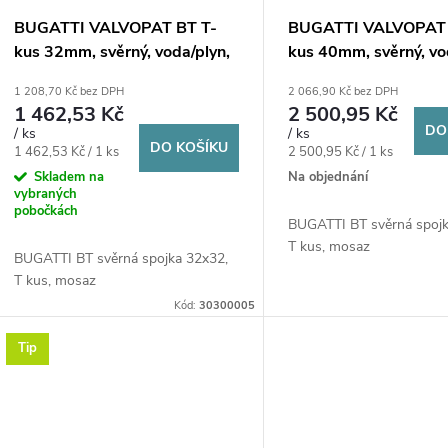
BUGATTI VALVOPAT BT T-
BUGATTI VALVOPAT 
kus 32mm, svěrný, voda/plyn,
kus 40mm, svěrný, vo
mosaz
mosaz
1 208,70 Kč bez DPH
2 066,90 Kč bez DPH
1 462,53 Kč
2 500,95 Kč
DO
/ ks
/ ks
DO KOŠÍKU
Měrná
Měrná
1 462,53 Kč / 1 ks
2 500,95 Kč / 1 ks
cena:
cena:
Skladem na
Na objednání
vybraných
pobočkách
BUGATTI BT svěrná spojk
T kus, mosaz
BUGATTI BT svěrná spojka 32x32,
T kus, mosaz
Kód:
30300005
Tip