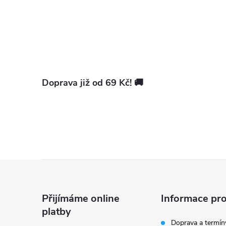
l
Doprava již od 69 Kč! 🚚
í
Z
r
á
Přijímáme online
Informace pro
platby
p
Doprava a termín