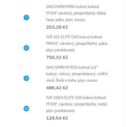
GIACOMINI R950 kulový kohout
FF3/8" závitový, plnoprůtočný, těžká
řada, páka, plyn, mosaz
203,28 Kč
IVR 101 ELITE GAS kulový kohout
FM5/4", závitový, plnoprůtočný, páka,
plyn, poniklovaný
750,32 Kč
GIACOMINI R783G kohout 1/2"
kulový, rohový, plnoprůtokový, vnitřní
závit, žlutá vrtulka, plyn, mosaz
486,42 Kč
IVR 100/A ELITE GAS kulový kohout
FF3/8", závitový, plnoprůtočný, motýl,
plyn, poniklovaný
129,54 Kč