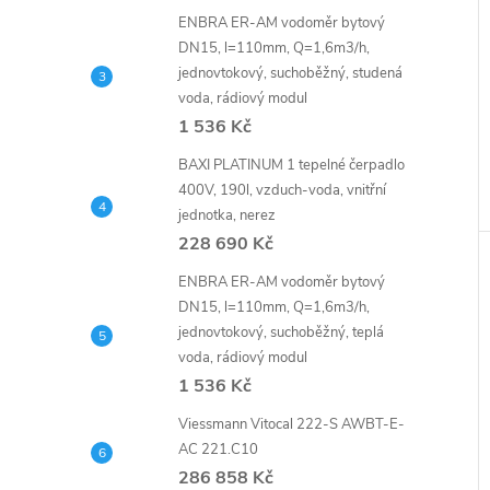
ENBRA ER-AM vodoměr bytový
DN15, l=110mm, Q=1,6m3/h,
jednovtokový, suchoběžný, studená
voda, rádiový modul
1 536 Kč
BAXI PLATINUM 1 tepelné čerpadlo
400V, 190l, vzduch-voda, vnitřní
jednotka, nerez
228 690 Kč
ENBRA ER-AM vodoměr bytový
DN15, l=110mm, Q=1,6m3/h,
jednovtokový, suchoběžný, teplá
voda, rádiový modul
1 536 Kč
Viessmann Vitocal 222-S AWBT-E-
AC 221.C10
286 858 Kč