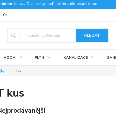
m cen dopravy. Dopravci upravují podmínky dle aktuální situace.
Obchodní podmínky
Kontakty
Ke stažení
Hodnocení obcho
HLEDAT
VODA
PLYN
KANALIZACE
SAN
jky
T kus
T kus
Nejprodávanější