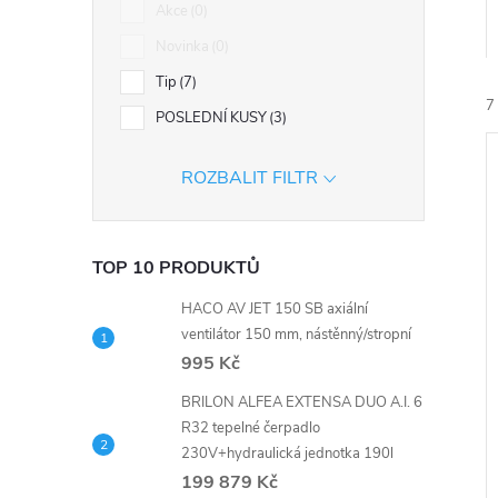
n
Akce
0
Novinka
0
e
Tip
7
l
7
POSLEDNÍ KUSY
3
ROZBALIT FILTR
TOP 10 PRODUKTŮ
í
i
HACO AV JET 150 SB axiální
ventilátor 150 mm, nástěnný/stropní
995 Kč
BRILON ALFEA EXTENSA DUO A.I. 6
R32 tepelné čerpadlo
230V+hydraulická jednotka 190l
199 879 Kč