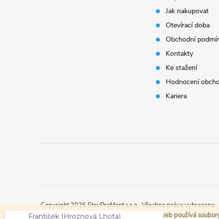
Jak nakupovat
a
Otevírací doba
t
Obchodní podmí
Kontakty
í
Ke stažení
Hodnocení obch
i
Kariera
František (Hroznová Lhota)
právě objednal:
ALLIQ PEDALL
Copyright 2026
StavProMont s.r.o.
. Všechna práva vyhrazena.
Tento web používá soubory 
CROSSIQ PED vyrovnávací křížek