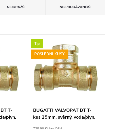
NEJDRAŽŠÍ
NEJPRODÁVANĚJŠÍ
Tip
POSLEDNÍ KUSY
BT T-
BUGATTI VALVOPAT BT T-
da/plyn,
kus 25mm, svěrný, voda/plyn,
mosaz
738,90 Kč bez DPH