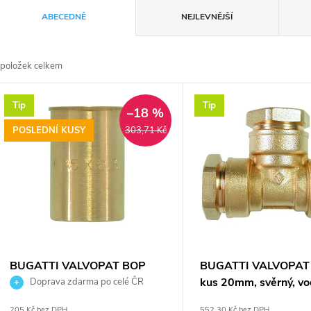
Ř
ABECEDNĚ
NEJLEVNĚJŠÍ
a
položek celkem
z
V
Tip
Tip
e
–18 %
ý
POSLEDNÍ KUSY
303,71 Kč
n
p
p
s
r
p
BUGATTI VALVOPAT BOP
BUGATTI VALVOPAT 
o
opěrné pouzdro 50x4,6mm,
kus 20mm, svěrný, vo
Doprava zdarma po celé ČR
r
45mm, pro svěrné spojky,
mosaz
205 Kč bez DPH
552,30 Kč bez DPH