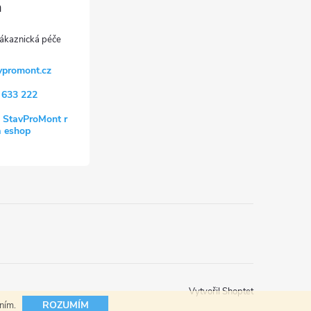
vpromont.cz
 633 222
 StavProMont r
a eshop
Vytvořil Shoptet
ROZUMÍM
áním.