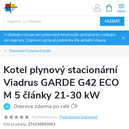
Přejít
NÁKUPNÍ
KOŠÍK
na
obsah
HLEDAT
V důsledku vývoje cen pohonných hmot může docházet ke změnám
cen dopravy. Dopravci upravují podmínky dle aktuální situace.
Stacionární plynové kotle
Kotel plynový stacionární
Viadrus GARDE G42 ECO
M 5 články 21-30 kW
Doprava zdarma po celé ČR
Neohodnoceno
Podrobnosti hodnocení
Kód produktu:
274230003001