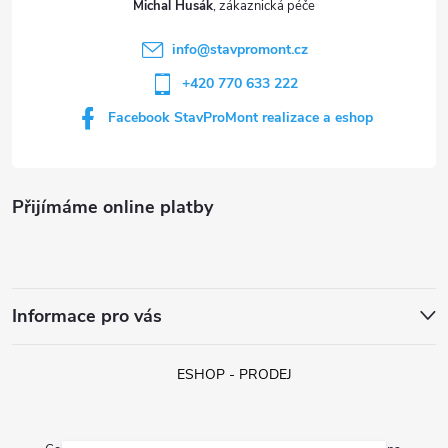
Michal Husák
í
info
@
stavpromont.cz
+420 770 633 222
Facebook StavProMont realizace a eshop
Přijímáme online platby
Informace pro vás
ESHOP - PRODEJ
1383 navštívilo tuto stránku