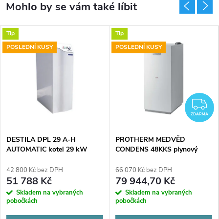
Tip
Tip
POSLEDNÍ KUSY
POSLEDNÍ KUSY
Z
ZDARMA
DESTILA DPL 29 A-H
PROTHERM MEDVĚD
AUTOMATIC kotel 29 kW
CONDENS 48KKS plynový
plynový, stacionární, ocel
kotel 48 kW, stacionární
42 800 Kč bez DPH
66 070 Kč bez DPH
51 788 Kč
79 944,70 Kč
Skladem na vybraných
Skladem na vybraných
pobočkách
pobočkách