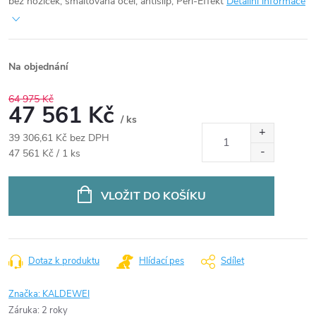
bez nožiček, smaltovaná ocel, antislip, Perl-Effekt
Detailní informace
Na objednání
64 975 Kč
47 561 Kč
/ ks
39 306,61 Kč bez DPH
Měrná
47 561 Kč / 1 ks
cena:
VLOŽIT DO KOŠÍKU
Dotaz k produktu
Hlídací pes
Sdílet
Značka:
KALDEWEI
Záruka
:
2 roky