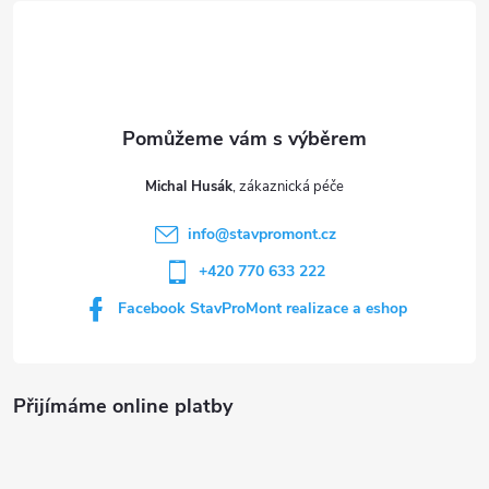
á
a
p
c
a
í
t
p
Michal Husák
r
í
info
@
stavpromont.cz
v
+420 770 633 222
k
Facebook StavProMont realizace a eshop
y
v
Přijímáme online platby
ý
p