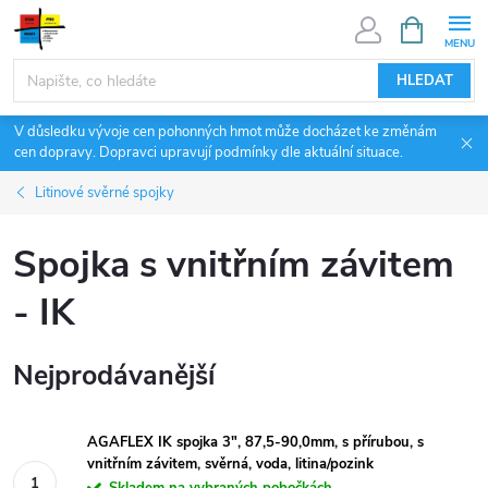
Přejít
NÁKUPNÍ
KOŠÍK
na
obsah
HLEDAT
V důsledku vývoje cen pohonných hmot může docházet ke změnám
cen dopravy. Dopravci upravují podmínky dle aktuální situace.
Litinové svěrné spojky
Spojka s vnitřním závitem
- IK
Nejprodávanější
AGAFLEX IK spojka 3", 87,5-90,0mm, s přírubou, s
vnitřním závitem, svěrná, voda, litina/pozink
Skladem na vybraných pobočkách