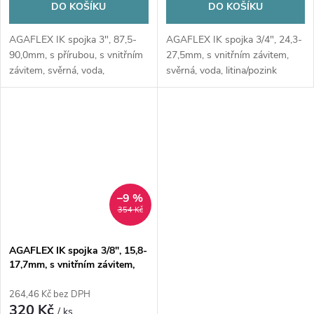
DO KOŠÍKU
DO KOŠÍKU
AGAFLEX IK spojka 3", 87,5-
AGAFLEX IK spojka 3/4", 24,3-
90,0mm, s přírubou, s vnitřním
27,5mm, s vnitřním závitem,
závitem, svěrná, voda,
svěrná, voda, litina/pozink
litina/pozink
–9 %
354 Kč
AGAFLEX IK spojka 3/8", 15,8-
17,7mm, s vnitřním závitem,
svěrná, voda, litina/pozink
264,46 Kč bez DPH
320 Kč
/ ks