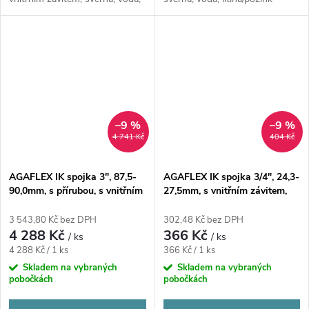
litina/pozink
–9 %
–9 %
4 741 Kč
404 Kč
AGAFLEX IK spojka 3", 87,5-
AGAFLEX IK spojka 3/4", 24,3-
90,0mm, s přírubou, s vnitřním
27,5mm, s vnitřním závitem,
závitem, svěrná, voda,
svěrná, voda, litina/pozink
litina/pozink
3 543,80 Kč bez DPH
302,48 Kč bez DPH
4 288 Kč
366 Kč
/ ks
/ ks
Měrná
Měrná
4 288 Kč / 1 ks
366 Kč / 1 ks
cena:
cena:
Skladem na vybraných
Skladem na vybraných
pobočkách
pobočkách