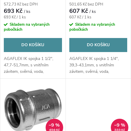
r
litina/pozink
litina/pozink
572,73 Kč bez DPH
501,65 Kč bez DPH
r
693 Kč
607 Kč
/ ks
/ ks
o
Měrná
Měrná
693 Kč / 1 ks
607 Kč / 1 ks
o
cena:
cena:
Skladem na vybraných
Skladem na vybraných
pobočkách
pobočkách
d
d
u
DO KOŠÍKU
DO KOŠÍKU
u
AGAFLEX IK spojka 1 1/2",
AGAFLEX IK spojka 1 1/4",
k
47,7-51,7mm, s vnitřním
39,3-43,1mm, s vnitřním
k
závitem, svěrná, voda,
závitem, svěrná, voda,
t
litina/pozink
litina/pozink
t
ů
ů
–9 %
–9 %
494 Kč
333 Kč