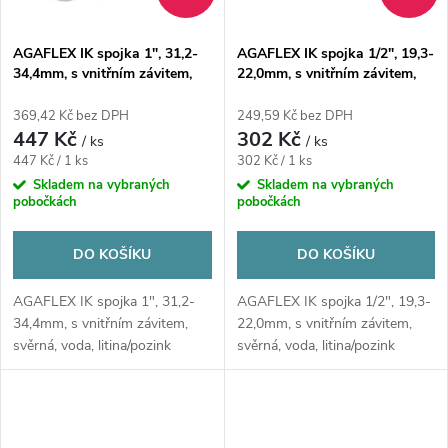
AGAFLEX IK spojka 1", 31,2-
AGAFLEX IK spojka 1/2", 19,3-
34,4mm, s vnitřním závitem,
22,0mm, s vnitřním závitem,
svěrná, voda, litina/pozink
svěrná, voda, litina/pozink
369,42 Kč bez DPH
249,59 Kč bez DPH
447 Kč
302 Kč
/ ks
/ ks
Měrná
Měrná
447 Kč / 1 ks
302 Kč / 1 ks
cena:
cena:
Skladem na vybraných
Skladem na vybraných
pobočkách
pobočkách
DO KOŠÍKU
DO KOŠÍKU
AGAFLEX IK spojka 1", 31,2-
AGAFLEX IK spojka 1/2", 19,3-
34,4mm, s vnitřním závitem,
22,0mm, s vnitřním závitem,
svěrná, voda, litina/pozink
svěrná, voda, litina/pozink