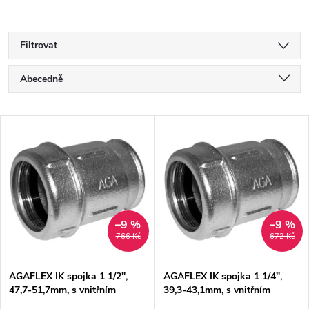
Filtrovat
Ř
Abecedně
a
Nejlevnější
V
Nejdražší
z
ý
Nejprodávanější
e
p
n
i
–9 %
–9 %
766 Kč
672 Kč
í
s
p
AGAFLEX IK spojka 1 1/2",
AGAFLEX IK spojka 1 1/4",
47,7-51,7mm, s vnitřním
39,3-43,1mm, s vnitřním
p
závitem, svěrná, voda,
závitem, svěrná, voda,