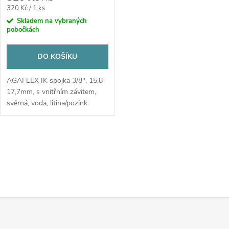
Měrná
320 Kč / 1 ks
cena:
Skladem na vybraných
pobočkách
DO KOŠÍKU
AGAFLEX IK spojka 3/8", 15,8-
17,7mm, s vnitřním závitem,
svěrná, voda, litina/pozink
O
v
l
Z
á
d