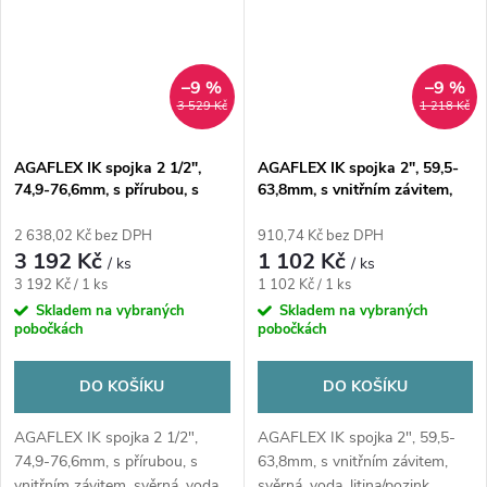
–9 %
–9 %
3 529 Kč
1 218 Kč
AGAFLEX IK spojka 2 1/2",
AGAFLEX IK spojka 2", 59,5-
74,9-76,6mm, s přírubou, s
63,8mm, s vnitřním závitem,
vnitřním závitem, svěrná, voda,
svěrná, voda, litina/pozink
litina/pozink
2 638,02 Kč bez DPH
910,74 Kč bez DPH
3 192 Kč
1 102 Kč
/ ks
/ ks
Měrná
Měrná
3 192 Kč / 1 ks
1 102 Kč / 1 ks
cena:
cena:
Skladem na vybraných
Skladem na vybraných
pobočkách
pobočkách
DO KOŠÍKU
DO KOŠÍKU
AGAFLEX IK spojka 2 1/2",
AGAFLEX IK spojka 2", 59,5-
74,9-76,6mm, s přírubou, s
63,8mm, s vnitřním závitem,
vnitřním závitem, svěrná, voda,
svěrná, voda, litina/pozink