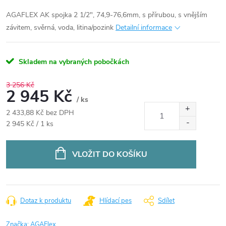
AGAFLEX AK spojka 2 1/2", 74,9-76,6mm, s přírubou, s vnějším
závitem, svěrná, voda, litina/pozink
Detailní informace
Skladem na vybraných pobočkách
3 256 Kč
2 945 Kč
/ ks
2 433,88 Kč bez DPH
Měrná
2 945 Kč / 1 ks
cena:
VLOŽIT DO KOŠÍKU
Dotaz k produktu
Hlídací pes
Sdílet
Značka:
AGAFlex