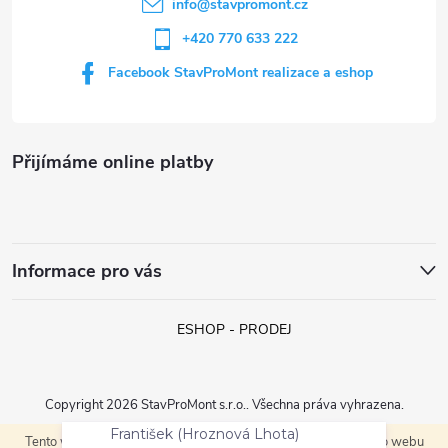
í
info
@
stavpromont.cz
+420 770 633 222
Facebook StavProMont realizace a eshop
Přijímáme online platby
Informace pro vás
ESHOP - PRODEJ
Copyright 2026
StavProMont s.r.o.
. Všechna práva vyhrazena.
František (Hroznová Lhota)
právě objednal:
ALLIQ PEDALL
Tento web používá soubory cookie. Dalším procházením tohoto webu
Vytvořil Shoptet