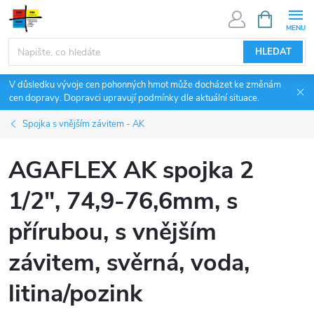
Přejít
NÁKUPNÍ
KOŠÍK
na
obsah
HLEDAT
V důsledku vývoje cen pohonných hmot může docházet ke změnám
cen dopravy. Dopravci upravují podmínky dle aktuální situace.
Spojka s vnějším závitem - AK
AGAFLEX AK spojka 2
1/2", 74,9-76,6mm, s
přírubou, s vnějším
závitem, svěrná, voda,
litina/pozink