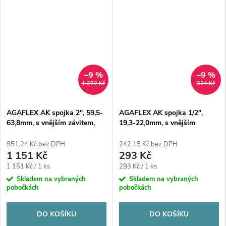
–9 %
–9 %
1 272 Kč
324 Kč
AGAFLEX AK spojka 2", 59,5-
AGAFLEX AK spojka 1/2",
63,8mm, s vnějším závitem,
19,3-22,0mm, s vnějším
svěrná, voda, litina/pozink
závitem, svěrná, voda,
litina/pozink
951,24 Kč bez DPH
242,15 Kč bez DPH
1 151 Kč
293 Kč
Měrná
Měrná
1 151 Kč / 1 ks
293 Kč / 1 ks
cena:
cena:
Skladem na vybraných
Skladem na vybraných
pobočkách
pobočkách
DO KOŠÍKU
DO KOŠÍKU