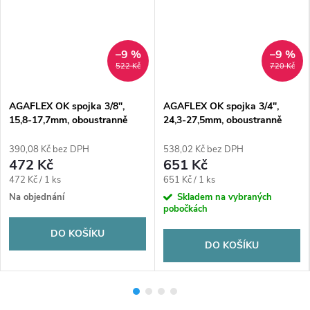
–9 %
–9 %
522 Kč
720 Kč
AGAFLEX OK spojka 3/8",
AGAFLEX OK spojka 3/4",
15,8-17,7mm, oboustranně
24,3-27,5mm, oboustranně
svěrná, voda, litina/pozink
svěrná, voda, litina/pozink
390,08 Kč bez DPH
538,02 Kč bez DPH
472 Kč
651 Kč
Měrná
Měrná
472 Kč / 1 ks
651 Kč / 1 ks
cena:
cena:
Na objednání
Skladem na vybraných
pobočkách
DO KOŠÍKU
DO KOŠÍKU