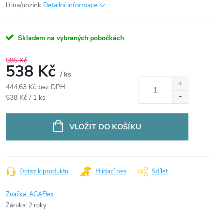
litina/pozink
Detailní informace
Skladem na vybraných pobočkách
595 Kč
538 Kč
/ ks
444,63 Kč bez DPH
Měrná
538 Kč / 1 ks
cena:
VLOŽIT DO KOŠÍKU
Dotaz k produktu
Hlídací pes
Sdílet
Značka:
AGAFlex
Záruka
:
2 roky