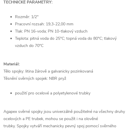
TECHNICKÉ PARAMETRY:
Rozměr: 1/2"
Pracovní rozsah: 19,3-22,00 mm
Tlak: PN 16-voda; PN 10-tlakový vzduch
Teplota: pitná voda do 25°C; topná voda do 80°C; tlakový
vzduch do 70°C
Materiál:
Tělo spojky: litina žárově a galvanicky pozinkovaná
Těsnění svěrných spojek: NBR pryž
použití pro ocelové a polyetylenové trubky
Agapex svěrné spojky jsou univerzálně použitelné na všechny druhy
ocelových a PE trubek, mohou se použít i na olověné
trubky. Spojky vytváří mechanicky pevný spoj pomocí svěrného