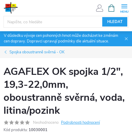
Přejít
NÁKUPNÍ
KOŠÍK
na
obsah
HLEDAT
V důsledku vývoje cen pohonných hmot může docházet ke změnám
cen dopravy. Dopravci upravují podmínky dle aktuální situace.
Spojka oboustranně svěrná - OK
AGAFLEX OK spojka 1/2",
19,3-22,0mm,
oboustranně svěrná, voda,
litina/pozink
Neohodnoceno
Podrobnosti hodnocení
Kód produktu:
10030001