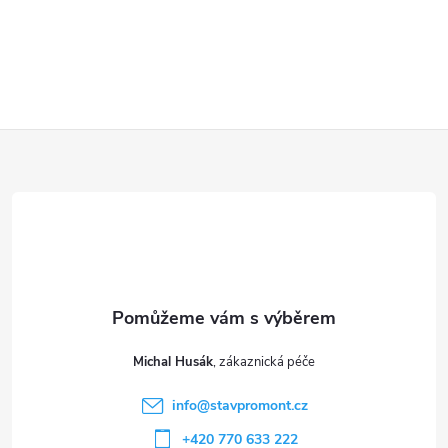
Z
á
p
a
t
Michal Husák
í
info
@
stavpromont.cz
+420 770 633 222