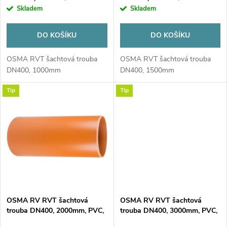
o
Skladem
Skladem
o
d
DO KOŠÍKU
DO KOŠÍKU
d
u
OSMA RVT šachtová trouba
OSMA RVT šachtová trouba
u
DN400, 1000mm
DN400, 1500mm
k
Tip
Tip
k
t
t
ů
ů
OSMA RV RVT šachtová
OSMA RV RVT šachtová
trouba DN400, 2000mm, PVC,
trouba DN400, 3000mm, PVC,
oranžová
oranžová