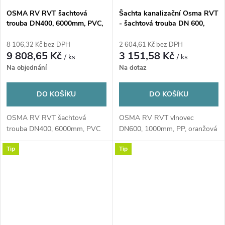
OSMA RV RVT šachtová
Šachta kanalizační Osma RVT
trouba DN400, 6000mm, PVC,
- šachtová trouba DN 600,
oranžová
L=1000 mm oranžová
8 106,32 Kč bez DPH
2 604,61 Kč bez DPH
9 808,65 Kč
3 151,58 Kč
/ ks
/ ks
Na objednání
Na dotaz
DO KOŠÍKU
DO KOŠÍKU
OSMA RV RVT šachtová
OSMA RV RVT vlnovec
trouba DN400, 6000mm, PVC
DN600, 1000mm, PP, oranžová
Tip
Tip