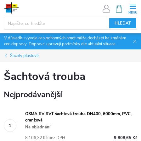
Přejít
NÁKUPNÍ
KOŠÍK
na
obsah
HLEDAT
V důsledku vývoje cen pohonných hmot může docházet ke změnám
cen dopravy. Dopravci upravují podmínky dle aktuální situace.
Šachty plastové
Šachtová trouba
Nejprodávanější
OSMA RV RVT šachtová trouba DN400, 6000mm, PVC,
oranžová
Na objednání
8 106,32 Kč bez DPH
9 808,65 Kč