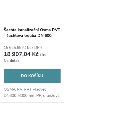
Šachta kanalizační Osma RVT
- šachtová trouba DN 600,
L=6000 mm oranžová
15 625,65 Kč bez DPH
18 907,04 Kč
/ ks
Na dotaz
DO KOŠÍKU
OSMA RV RVT vlnovec
DN600, 6000mm, PP, oranžová
O