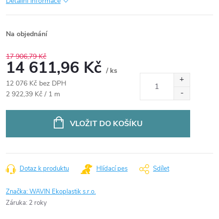
Detailní informace
Na objednání
17 906,79 Kč
14 611,96 Kč
/ ks
12 076 Kč bez DPH
Měrná
2 922,39 Kč / 1 m
cena:
VLOŽIT DO KOŠÍKU
Dotaz k produktu
Hlídací pes
Sdílet
Značka:
WAVIN Ekoplastik s.r.o.
Záruka
:
2 roky