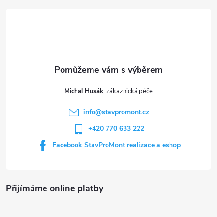
á
p
a
t
Michal Husák
í
info
@
stavpromont.cz
+420 770 633 222
Facebook StavProMont realizace a eshop
Přijímáme online platby