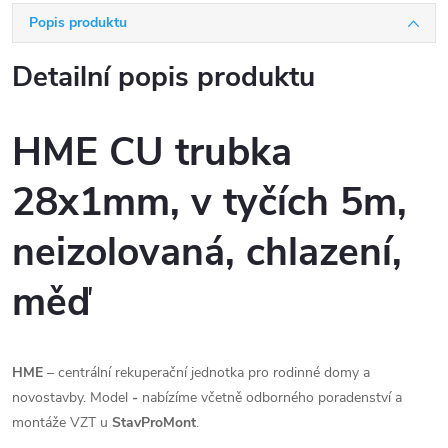
Popis produktu
Detailní popis produktu
HME CU trubka
28x1mm, v tyčích 5m,
neizolovaná, chlazení,
měď
HME
– centrální rekuperační jednotka pro rodinné domy a
novostavby. Model
-
nabízíme včetně odborného poradenství a
montáže VZT u
StavProMont
.