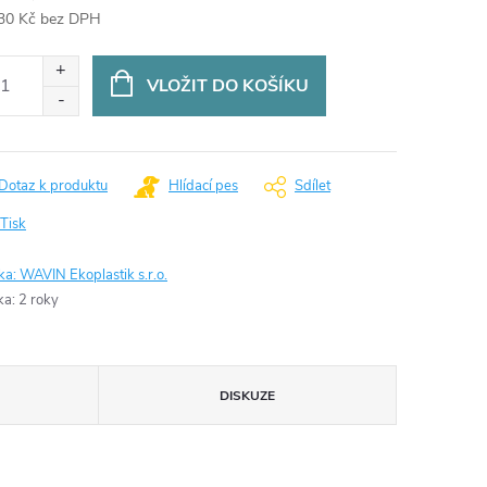
30 Kč bez DPH
ná
:
VLOŽIT DO KOŠÍKU
Dotaz k produktu
Hlídací pes
Sdílet
Tisk
ka:
WAVIN Ekoplastik s.r.o.
ka
:
2 roky
DISKUZE