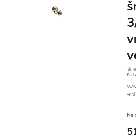
š
3
v
v
Kód 
WAVI
vnitř
Na 
5