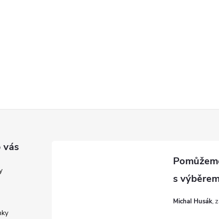
 vás
y
Michal Husák
nky