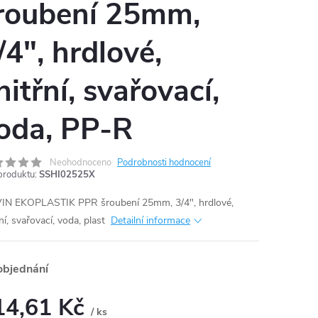
roubení 25mm,
/4", hrdlové,
nitřní, svařovací,
oda, PP-R
Neohodnoceno
Podrobnosti hodnocení
produktu:
SSHI02525X
N EKOPLASTIK PPR šroubení 25mm, 3/4", hrdlové,
ní, svařovací, voda, plast
Detailní informace
objednání
14,61 Kč
/ ks