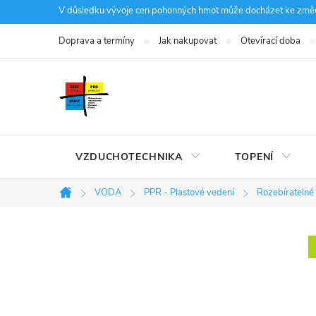
Přejít
V důsledku vývoje cen pohonných hmot může docházet ke změná
na
Doprava a termíny
Jak nakupovat
Otevírací doba
obsah
VZDUCHOTECHNIKA
TOPENÍ
VODA
PPR - Plastové vedení
Rozebíratelné 
Domů
P
o