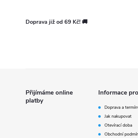
Doprava již od 69 Kč! 🚚
Z
á
Přijímáme online
Informace pro
platby
p
Doprava a termín
Jak nakupovat
a
Otevírací doba
t
Obchodní podmí