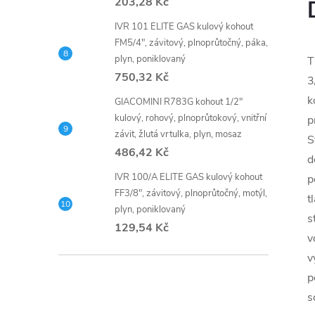
203,28 Kč
IVR 101 ELITE GAS kulový kohout
FM5/4", závitový, plnoprůtočný, páka,
plyn, poniklovaný
T
750,32 Kč
3
k
GIACOMINI R783G kohout 1/2"
kulový, rohový, plnoprůtokový, vnitřní
p
závit, žlutá vrtulka, plyn, mosaz
S
486,42 Kč
d
IVR 100/A ELITE GAS kulový kohout
p
FF3/8", závitový, plnoprůtočný, motýl,
t
plyn, poniklovaný
s
129,54 Kč
v
v
p
s