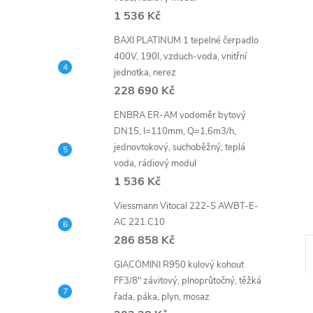
n
1 536 Kč
e
BAXI PLATINUM 1 tepelné čerpadlo
400V, 190l, vzduch-voda, vnitřní
l
jednotka, nerez
228 690 Kč
ENBRA ER-AM vodoměr bytový
DN15, l=110mm, Q=1,6m3/h,
jednovtokový, suchoběžný, teplá
voda, rádiový modul
1 536 Kč
Viessmann Vitocal 222-S AWBT-E-
AC 221.C10
286 858 Kč
GIACOMINI R950 kulový kohout
FF3/8" závitový, plnoprůtočný, těžká
řada, páka, plyn, mosaz