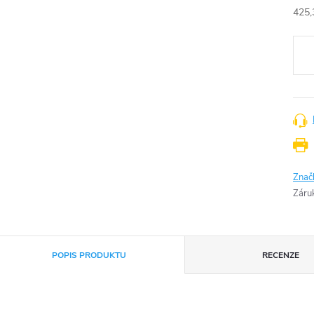
425,
Měr
cena
Znač
Záru
POPIS PRODUKTU
RECENZE