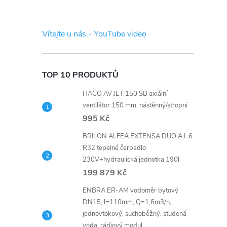
s
t
Vítejte u nás - YouTube video
r
a
TOP 10 PRODUKTŮ
HACO AV JET 150 SB axiální
n
ventilátor 150 mm, nástěnný/stropní
995 Kč
n
BRILON ALFEA EXTENSA DUO A.I. 6
í
R32 tepelné čerpadlo
230V+hydraulická jednotka 190l
199 879 Kč
p
ENBRA ER-AM vodoměr bytový
a
DN15, l=110mm, Q=1,6m3/h,
jednovtokový, suchoběžný, studená
voda, rádiový modul