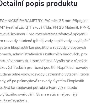
Detailní popis produktu
ECHNICKÉ PARAMETRY: Průměr: 25 mm Připojení:
/4" (vnitřní závit) Tlaková třída: PN 20 Materiál: PP-R,
ovové šroubení - pro rozebíratelné závitové spojení -
ro rozvody studené (pitné) vody, teplé vody a vytápění
ystém Ekoplastik lze použít pro rozvody v obytných
omech, administrativních i kulturních budovách, pro
otrubí v průmyslu i zemědělství. Vyrábí se v různých
lakových řadách pro různá použití. Například rozvody
tudené pitné vody, rozvody ústředního vytápění, teplé
ody, až po průmyslové rozvody. Systém Ekoplastik
yužívá ke spojování potrubí a tvarovek metodu
olyfůzního svařování. Svar se stává nejpevnější
oučástí systému.