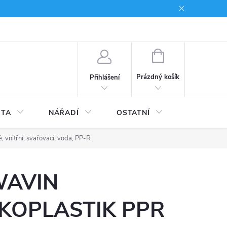
du
Kariera
NÁKUPNÍ
KOŠÍK
Prázdný košík
Přihlášení
ITA
NÁŘADÍ
OSTATNÍ
STAVEBNI
nitřní, svařovací, voda, PP-R
AVIN
KOPLASTIK PPR