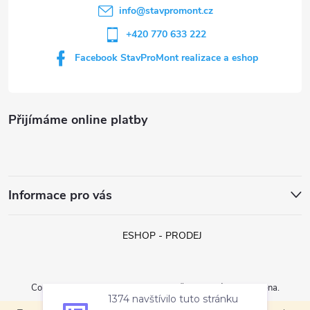
í
info
@
stavpromont.cz
+420 770 633 222
Facebook StavProMont realizace a eshop
Přijímáme online platby
Informace pro vás
ESHOP - PRODEJ
Copyright 2026
StavProMont s.r.o.
. Všechna práva vyhrazena.
1374 navštívilo tuto stránku
navštívilo tuto stránku