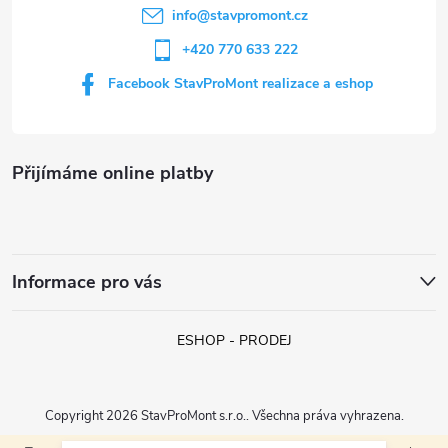
í
info
@
stavpromont.cz
+420 770 633 222
Facebook StavProMont realizace a eshop
Přijímáme online platby
Informace pro vás
ESHOP - PRODEJ
Copyright 2026
StavProMont s.r.o.
. Všechna práva vyhrazena.