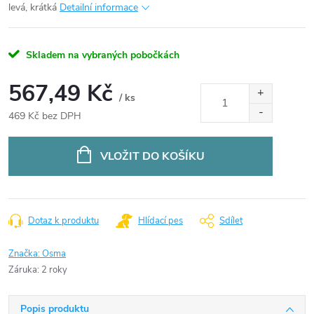
levá, krátká
Detailní informace
Skladem na vybraných pobočkách
567,49 Kč
/ ks
469 Kč bez DPH
Měrná
cena:
VLOŽIT DO KOŠÍKU
Dotaz k produktu
Hlídací pes
Sdílet
Značka:
Osma
Záruka
:
2 roky
Popis produktu