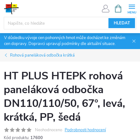
Přejít
NÁKUPNÍ
KOŠÍK
na
obsah
HLEDAT
V důsledku vývoje cen pohonných hmot může docházet ke změnám
cen dopravy. Dopravci upravují podmínky dle aktuální situace.
Rohová paneláková odbočka krátká
HT PLUS HTEPK rohová
paneláková odbočka
DN110/110/50, 67°, levá,
krátká, PP, šedá
Neohodnoceno
Podrobnosti hodnocení
Kód produktu:
17600