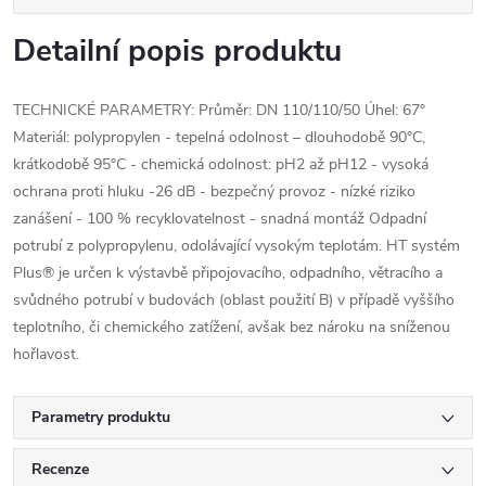
Detailní popis produktu
TECHNICKÉ PARAMETRY: Průměr: DN 110/110/50 Úhel: 67°
Materiál: polypropylen - tepelná odolnost – dlouhodobě 90°C,
krátkodobě 95°C - chemická odolnost: pH2 až pH12 - vysoká
ochrana proti hluku -26 dB - bezpečný provoz - nízké riziko
zanášení - 100 % recyklovatelnost - snadná montáž Odpadní
potrubí z polypropylenu, odolávající vysokým teplotám. HT systém
Plus® je určen k výstavbě připojovacího, odpadního, větracího a
svůdného potrubí v budovách (oblast použití B) v případě vyššího
teplotního, či chemického zatížení, avšak bez nároku na sníženou
hořlavost.
Parametry produktu
Recenze