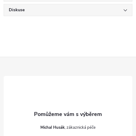
Diskuse
Z
á
p
a
t
Michal Husák