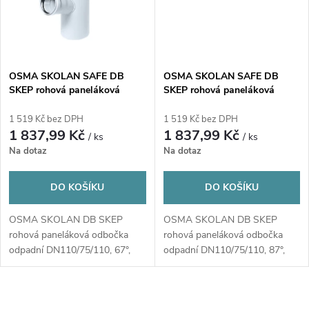
OSMA SKOLAN SAFE DB
OSMA SKOLAN SAFE DB
SKEP rohová paneláková
SKEP rohová paneláková
odbočka odpadní
odbočka odpadní
DN110/75/110, 67°, levá,
DN110/75/110, 87°, pravá,
1 519 Kč bez DPH
1 519 Kč bez DPH
odhlučněná, PP, bílá
odhlučněná, PP, bílá
1 837,99 Kč
1 837,99 Kč
/ ks
/ ks
Na dotaz
Na dotaz
DO KOŠÍKU
DO KOŠÍKU
OSMA SKOLAN DB SKEP
OSMA SKOLAN DB SKEP
rohová paneláková odbočka
rohová paneláková odbočka
odpadní DN110/75/110, 67°,
odpadní DN110/75/110, 87°,
levá, odhlučněná, PP, bílá
pravá, odhlučněná, PP, bílá
O