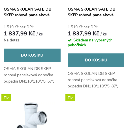
s
p
OSMA SKOLAN SAFE DB
OSMA SKOLAN SAFE DB
SKEP rohová paneláková
SKEP rohová paneláková
p
odbočka odpadní
odbočka odpadní
r
DN110/110/75, 67°, levá,
DN110/110/75, 87°, pravá,
1 519 Kč bez DPH
1 519 Kč bez DPH
r
odhlučněná, PP, bílá
odhlučněná, PP, bílá
1 837,99 Kč
1 837,99 Kč
/ ks
/ ks
o
Na dotaz
Skladem na vybraných
o
pobočkách
d
DO KOŠÍKU
d
DO KOŠÍKU
u
OSMA SKOLAN DB SKEP
u
OSMA SKOLAN DB SKEP
rohová paneláková odbočka
rohová paneláková odbočka
k
odpadní DN110/110/75, 67°,
odpadní DN110/110/75, 87°,
k
levá, odhlučněná, PP, bílá
pravá, odhlučněná, PP, bílá
t
Tip
Tip
t
ů
ů