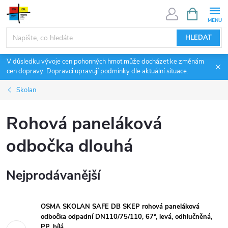
Přejít
NÁKUPNÍ
KOŠÍK
na
obsah
HLEDAT
V důsledku vývoje cen pohonných hmot může docházet ke změnám
cen dopravy. Dopravci upravují podmínky dle aktuální situace.
Skolan
Rohová paneláková
odbočka dlouhá
Nejprodávanější
OSMA SKOLAN SAFE DB SKEP rohová paneláková
odbočka odpadní DN110/75/110, 67°, levá, odhlučněná,
PP, bílá