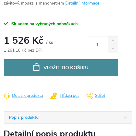
závitový, mosaz, s manometrem
Detailní informace
Skladem na vybraných pobočkách
1 526 Kč
/ ks
1 261,16 Kč bez DPH
Měrná
cena:
VLOŽIT DO KOŠÍKU
Dotaz k produktu
Hlídací pes
Sdílet
Popis produktu
Detailní popis produktu