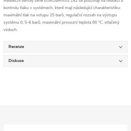
Redukční ventily série EUROBRASS 142 se používají na redukci a
kontrolu tlaku v systémech, které mají následující charakteristiku:
maximální tlak na vstupu 25 barů, regulační rozsah na výstupu
systému 0, 5-6 barů, maximální provozní teplota 80 °C, stlačený
vzduch.
Recenze
Diskuse
Z
á