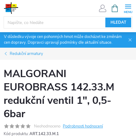
Přejít
NÁKUPNÍ
KOŠÍK
na
obsah
HLEDAT
V důsledku vývoje cen pohonných hmot může docházet ke změnám
cen dopravy. Dopravci upravují podmínky dle aktuální situace.
Redukční armatury
MALGORANI
EUROBRASS 142.33.M
redukční ventil 1", 0,5-
6bar
Neohodnoceno
Podrobnosti hodnocení
Kód produktu:
ART.142.33.M.1