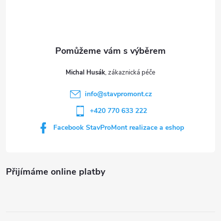
p
a
t
Michal Husák
í
info
@
stavpromont.cz
+420 770 633 222
Facebook StavProMont realizace a eshop
Přijímáme online platby