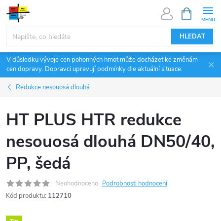
Přejít
NÁKUPNÍ
KOŠÍK
na
obsah
HLEDAT
V důsledku vývoje cen pohonných hmot může docházet ke změnám
cen dopravy. Dopravci upravují podmínky dle aktuální situace.
Redukce nesouosá dlouhá
HT PLUS HTR redukce
nesouosá dlouhá DN50/40,
PP, šedá
Neohodnoceno
Podrobnosti hodnocení
Kód produktu:
112710