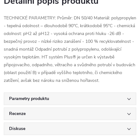
Detailní popis produktu
TECHNICKÉ PARAMETRY: Průměr: DN 50/40 Materiál: polypropylen
- tepelná odolnost – dlouhodobě 90°C, krátkodobě 95°C - chemická
odolnost: pH2 až pH12 - vysoká ochrana proti hluku -26 dB -
bezpečný provoz - nízké riziko zanášení - 100 % recyklovatelnost -
snadná montáž Odpadní potrubí z polypropylenu, odolávající
vysokým teplotám. HT systém Plus® je určen k výstavbě
připojovacího, odpadního, větracího a svůdného potrubí v budovách
(oblast použití B) v případě vyššího teplotního, či chemického
zatížení, avšak bez nároku na sníženou hořlavost.
Parametry produktu
Recenze
Diskuse