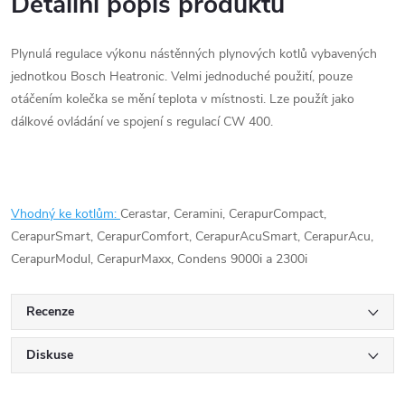
Detailní popis produktu
Plynulá regulace výkonu nástěnných plynových kotlů vybavených
jednotkou Bosch Heatronic. Velmi jednoduché použití, pouze
otáčením kolečka se mění teplota v místnosti. Lze použít jako
dálkové ovládání ve spojení s regulací CW 400.
Vhodný ke kotlům:
Cerastar, Ceramini, CerapurCompact,
CerapurSmart, CerapurComfort, CerapurAcuSmart, CerapurAcu,
CerapurModul, CerapurMaxx, Condens 9000i a 2300i
Recenze
Diskuse