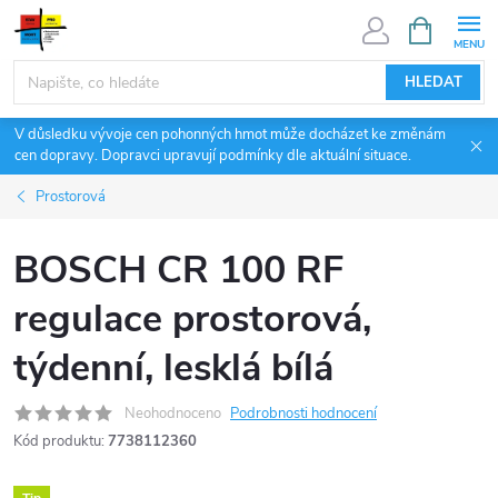
Přejít
NÁKUPNÍ
KOŠÍK
na
obsah
HLEDAT
V důsledku vývoje cen pohonných hmot může docházet ke změnám
cen dopravy. Dopravci upravují podmínky dle aktuální situace.
Prostorová
BOSCH CR 100 RF
regulace prostorová,
týdenní, lesklá bílá
Neohodnoceno
Podrobnosti hodnocení
Kód produktu:
7738112360