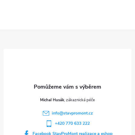
Z
á
p
a
t
Michal Husák
í
info
@
stavpromont.cz
+420 770 633 222
Facebook StavProMont realizace a eshop