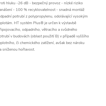
roti hluku -26 dB - bezpečný provoz - nízké riziko
anášení - 100 % recyklovatelnost - snadná montáž
dpadní potrubí z polypropylenu, odolávající vysokým
eplotám. HT systém Plus® je určen k výstavbě
řipojovacího, odpadního, větracího a svůdného
otrubí v budovách (oblast použití B) v případě vyššího
eplotního, či chemického zatížení, avšak bez nároku
a sníženou hořlavost.