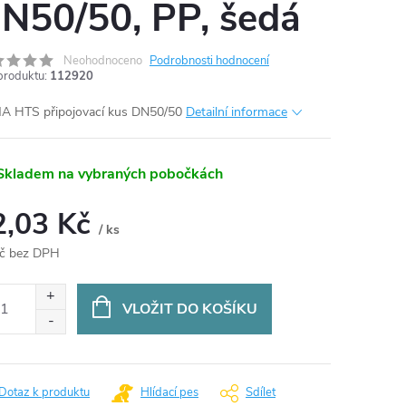
N50/50, PP, šedá
Neohodnoceno
Podrobnosti hodnocení
produktu:
112920
 HTS připojovací kus DN50/50
Detailní informace
Skladem na vybraných pobočkách
2,03 Kč
/ ks
č bez DPH
ná
:
VLOŽIT DO KOŠÍKU
Dotaz k produktu
Hlídací pes
Sdílet