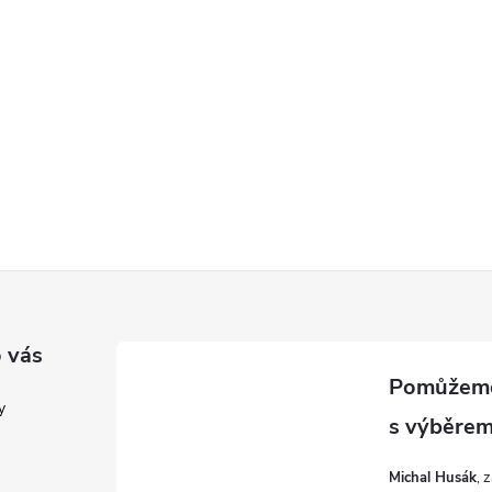
 vás
y
Michal Husák