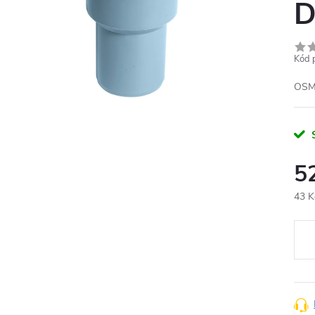
D
Kód 
OSMA
5
43 K
Měr
cena