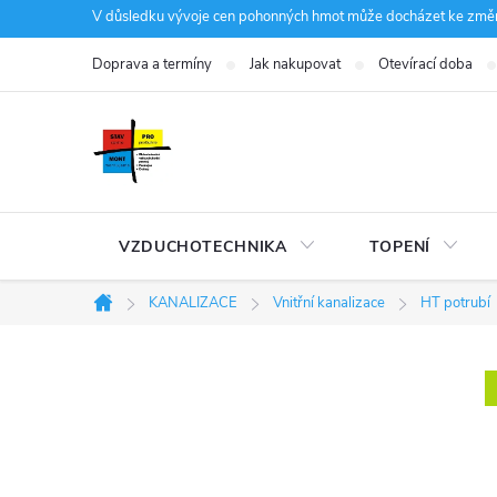
Přejít
V důsledku vývoje cen pohonných hmot může docházet ke změná
na
Doprava a termíny
Jak nakupovat
Otevírací doba
obsah
VZDUCHOTECHNIKA
TOPENÍ
KANALIZACE
Vnitřní kanalizace
HT potrubí
Domů
P
o