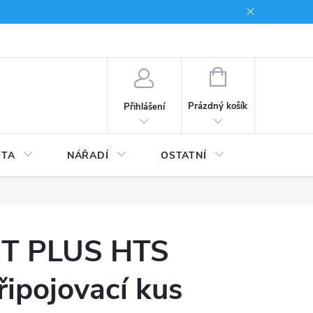
du
Kariera
NÁKUPNÍ
KOŠÍK
Prázdný košík
Přihlášení
ITA
NÁŘADÍ
OSTATNÍ
STAVEBNI
T PLUS HTS
řipojovací kus