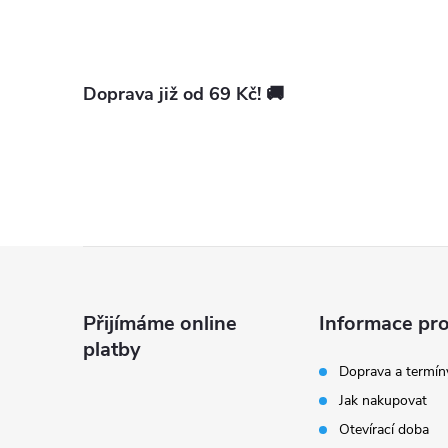
Doprava již od 69 Kč! 🚚
Z
á
Přijímáme online
Informace pro
platby
p
Doprava a termín
Jak nakupovat
a
Otevírací doba