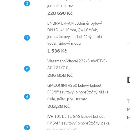
n
jednotka, nerez
e
228 690 Kč
ENBRA ER-AM vodoměr bytový
l
DN15, l=110mm, Q=1,6m3/h,
jednovtokový, suchoběžný, teplá
voda, rádiový modul
1 536 Kč
Viessmann Vitocal 222-S AWBT-E-
AC 221.C10
286 858 Kč
GIACOMINI R950 kulový kohout
FF3/8" závitový, plnoprůtočný, těžká
řada, páka, plyn, mosaz
T
203,28 Kč
M
IVR 101 ELITE GAS kulový kohout
t
FM5/4", závitový, plnoprůtočný, páka,
-