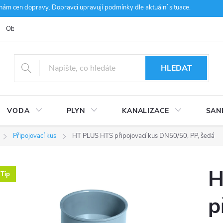
m cen dopravy. Dopravci upravují podmínky dle aktuální situace.
Obchodní podmínky
Kontakty
Ke stažení
Hodnocení obcho
HLEDAT
VODA
PLYN
KANALIZACE
SAN
Připojovací kus
HT PLUS HTS připojovací kus DN50/50, PP, šedá
H
Tip
p