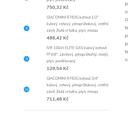
plyn, poniklovaný
p
750,32 Kč
z
GIACOMINI R783G kohout 1/2"
O
kulový, rohový, plnoprůtokový, vnitřní
t
závit, žlutá vrtulka, plyn, mosaz
p
486,42 Kč
p
IVR 100/A ELITE GAS kulový kohout
t
FF3/8", závitový, plnoprůtočný, motýl,
n
plyn, poniklovaný
129,54 Kč
GIACOMINI R783G kohout 3/4"
kulový, rohový, plnoprůtokový, vnitřní
závit, žlutá vrtulka, plyn, mosaz
711,48 Kč