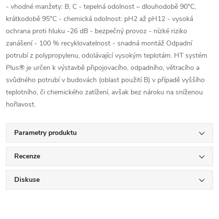
- vhodné manžety: B, C - tepelná odolnost – dlouhodobě 90°C,
krátkodobě 95°C - chemická odolnost: pH2 až pH12 - vysoká
ochrana proti hluku -26 dB - bezpečný provoz - nízké riziko
zanášení - 100 % recyklovatelnost - snadná montáž Odpadní
potrubí z polypropylenu, odolávající vysokým teplotám. HT systém
Plus® je určen k výstavbě připojovacího, odpadního, větracího a
svůdného potrubí v budovách (oblast použití B) v případě vyššího
teplotního, či chemického zatížení, avšak bez nároku na sníženou
hořlavost.
Parametry produktu
Recenze
Diskuse