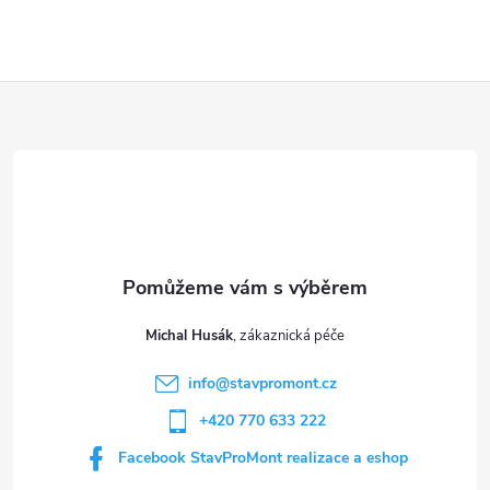
Z
á
p
a
t
Michal Husák
í
info
@
stavpromont.cz
+420 770 633 222
Facebook StavProMont realizace a eshop