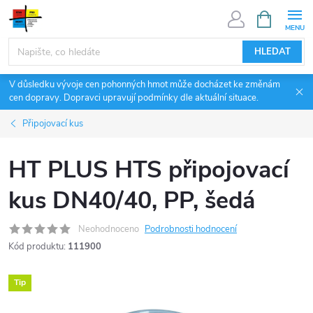
Přejít
NÁKUPNÍ
KOŠÍK
na
obsah
HLEDAT
V důsledku vývoje cen pohonných hmot může docházet ke změnám
cen dopravy. Dopravci upravují podmínky dle aktuální situace.
Připojovací kus
HT PLUS HTS připojovací
kus DN40/40, PP, šedá
Neohodnoceno
Podrobnosti hodnocení
Kód produktu:
111900
Tip