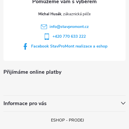
t
Michal Husák
í
info
@
stavpromont.cz
+420 770 633 222
Facebook StavProMont realizace a eshop
Přijímáme online platby
Informace pro vás
ESHOP - PRODEJ