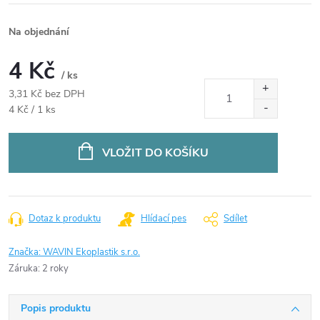
Na objednání
4 Kč
/ ks
3,31 Kč bez DPH
Měrná
4 Kč / 1 ks
cena:
VLOŽIT DO KOŠÍKU
Dotaz k produktu
Hlídací pes
Sdílet
Značka:
WAVIN Ekoplastik s.r.o.
Záruka
:
2 roky
Popis produktu