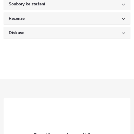
Soubory ke stažení
Recenze
Diskuse
Z
á
p
a