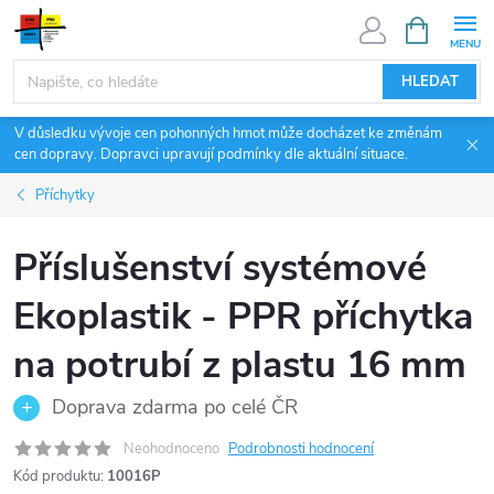
Přejít
NÁKUPNÍ
KOŠÍK
na
obsah
HLEDAT
V důsledku vývoje cen pohonných hmot může docházet ke změnám
cen dopravy. Dopravci upravují podmínky dle aktuální situace.
Příchytky
Příslušenství systémové
Ekoplastik - PPR příchytka
na potrubí z plastu 16 mm
Doprava zdarma po celé ČR
Neohodnoceno
Podrobnosti hodnocení
Kód produktu:
10016P