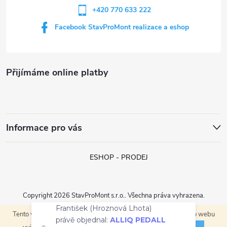
+420 770 633 222
Facebook StavProMont realizace a eshop
Přijímáme online platby
Informace pro vás
ESHOP - PRODEJ
Copyright 2026
StavProMont s.r.o.
. Všechna práva vyhrazena.
František (Hroznová Lhota)
právě objednal:
ALLIQ PEDALL
Tento web používá soubory cookie. Dalším procházením tohoto webu
Vytvořil Shoptet
CROSSIQ PED vyrovnávací křížek