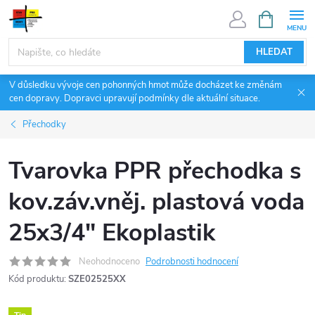
Přejít
NÁKUPNÍ
KOŠÍK
na
obsah
HLEDAT
V důsledku vývoje cen pohonných hmot může docházet ke změnám
cen dopravy. Dopravci upravují podmínky dle aktuální situace.
Přechodky
Tvarovka PPR přechodka s
kov.záv.vněj. plastová voda
25x3/4" Ekoplastik
Neohodnoceno
Podrobnosti hodnocení
Kód produktu:
SZE02525XX