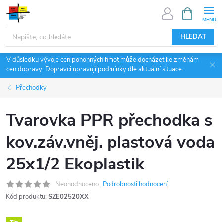
Přejít
NÁKUPNÍ
KOŠÍK
na
obsah
HLEDAT
V důsledku vývoje cen pohonných hmot může docházet ke změnám
cen dopravy. Dopravci upravují podmínky dle aktuální situace.
Přechodky
Tvarovka PPR přechodka s
kov.záv.vněj. plastová voda
25x1/2 Ekoplastik
Neohodnoceno
Podrobnosti hodnocení
Kód produktu:
SZE02520XX