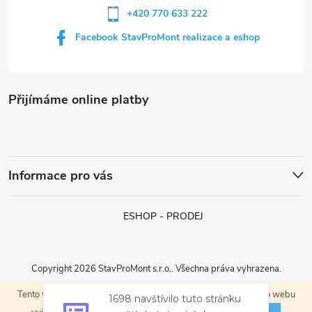
+420 770 633 222
Facebook StavProMont realizace a eshop
Přijímáme online platby
Informace pro vás
ESHOP - PRODEJ
Copyright 2026
StavProMont s.r.o.
. Všechna práva vyhrazena.
1698 navštívilo tuto stránku
Tento web používá soubory cookie. Dalším procházením tohoto webu
Vytvořil Shoptet
navštívilo tuto stránku