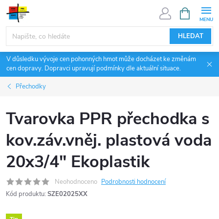
Přejít
NÁKUPNÍ
KOŠÍK
na
obsah
HLEDAT
V důsledku vývoje cen pohonných hmot může docházet ke změnám
cen dopravy. Dopravci upravují podmínky dle aktuální situace.
Přechodky
Tvarovka PPR přechodka s
kov.záv.vněj. plastová voda
20x3/4" Ekoplastik
Neohodnoceno
Podrobnosti hodnocení
Kód produktu:
SZE02025XX