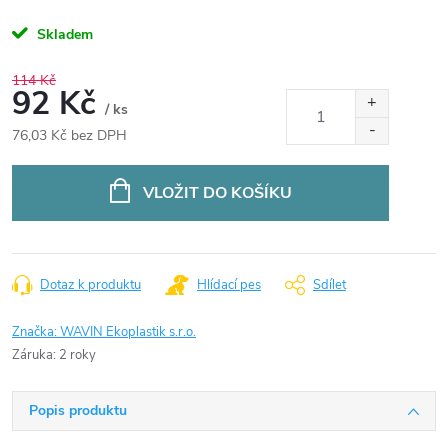
Skladem
114 Kč
92 Kč
/ ks
76,03 Kč bez DPH
Měrná
cena:
VLOŽIT DO KOŠÍKU
Dotaz k produktu
Hlídací pes
Sdílet
Značka:
WAVIN Ekoplastik s.r.o.
Záruka
:
2 roky
Popis produktu