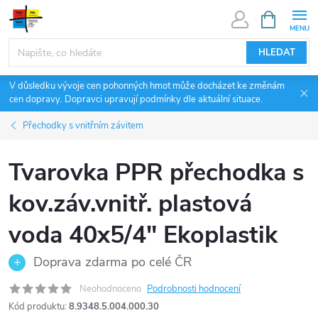
Přejít
NÁKUPNÍ
KOŠÍK
na
obsah
HLEDAT
V důsledku vývoje cen pohonných hmot může docházet ke změnám
cen dopravy. Dopravci upravují podmínky dle aktuální situace.
Přechodky s vnitřním závitem
Tvarovka PPR přechodka s
kov.záv.vnitř. plastová
voda 40x5/4" Ekoplastik
Doprava zdarma po celé ČR
Neohodnoceno
Podrobnosti hodnocení
Kód produktu:
8.9348.5.004.000.30