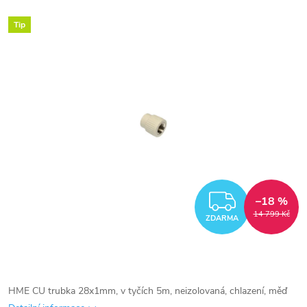
Tip
ZDARM
–18 %
14 799 Kč
ZDARMA
HME CU trubka 28x1mm, v tyčích 5m, neizolovaná, chlazení, měď