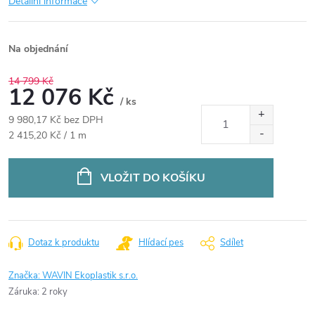
Detailní informace
Na objednání
14 799 Kč
12 076 Kč
/ ks
9 980,17 Kč bez DPH
Měrná
2 415,20 Kč / 1 m
cena:
VLOŽIT DO KOŠÍKU
Dotaz k produktu
Hlídací pes
Sdílet
Značka:
WAVIN Ekoplastik s.r.o.
Záruka
:
2 roky