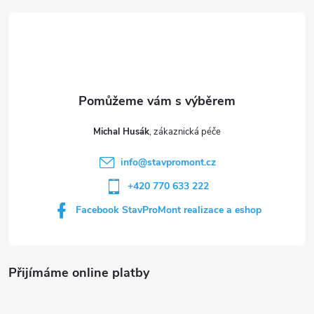
á
p
a
t
Michal Husák
í
info
@
stavpromont.cz
+420 770 633 222
Facebook StavProMont realizace a eshop
Přijímáme online platby