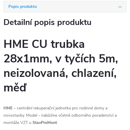
Popis produktu
Detailní popis produktu
HME CU trubka
28x1mm, v tyčích 5m,
neizolovaná, chlazení,
měď
HME
– centrální rekuperační jednotka pro rodinné domy a
novostavby. Model
-
nabízíme včetně odborného poradenství a
montáže VZT u
StavProMont
.