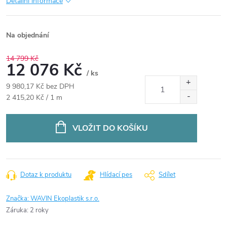
Detailní informace
Na objednání
14 799 Kč
12 076 Kč
/ ks
9 980,17 Kč bez DPH
Měrná
2 415,20 Kč / 1 m
cena:
VLOŽIT DO KOŠÍKU
Dotaz k produktu
Hlídací pes
Sdílet
Značka:
WAVIN Ekoplastik s.r.o.
Záruka
:
2 roky