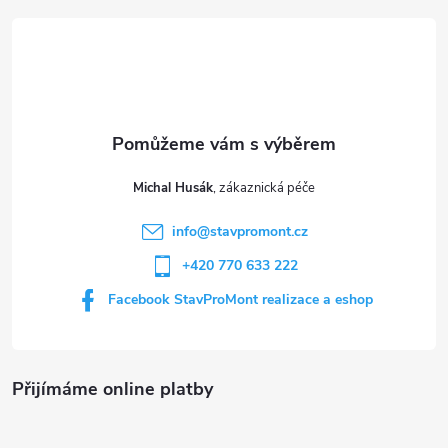
á
p
a
t
Michal Husák
í
info
@
stavpromont.cz
+420 770 633 222
Facebook StavProMont realizace a eshop
Přijímáme online platby