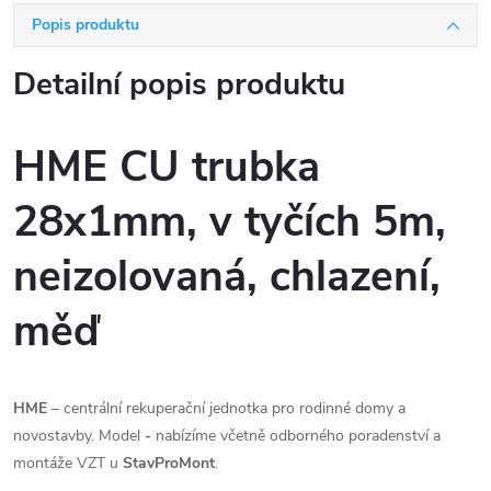
Popis produktu
Detailní popis produktu
HME CU trubka
28x1mm, v tyčích 5m,
neizolovaná, chlazení,
měď
HME
– centrální rekuperační jednotka pro rodinné domy a
novostavby. Model
-
nabízíme včetně odborného poradenství a
montáže VZT u
StavProMont
.