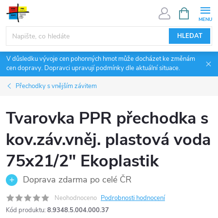
Přejít
NÁKUPNÍ
KOŠÍK
na
obsah
HLEDAT
V důsledku vývoje cen pohonných hmot může docházet ke změnám
cen dopravy. Dopravci upravují podmínky dle aktuální situace.
Přechodky s vnějším závitem
Tvarovka PPR přechodka s
kov.záv.vněj. plastová voda
75x21/2" Ekoplastik
Doprava zdarma po celé ČR
Neohodnoceno
Podrobnosti hodnocení
Kód produktu:
8.9348.5.004.000.37