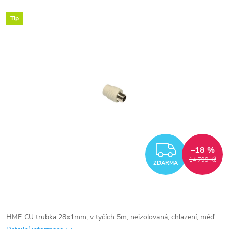
Tip
ZDARM
–18 %
14 799 Kč
ZDARMA
HME CU trubka 28x1mm, v tyčích 5m, neizolovaná, chlazení, měď