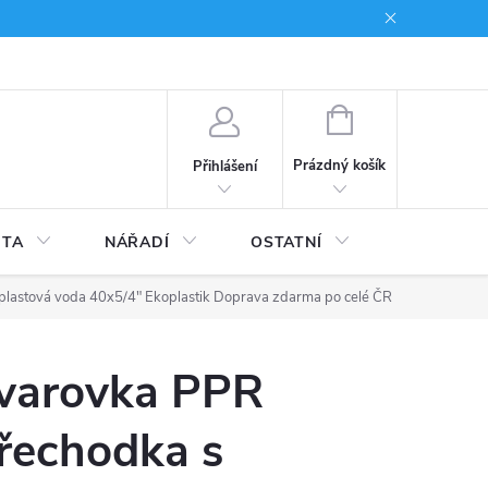
du
Kariera
NÁKUPNÍ
KOŠÍK
Prázdný košík
Přihlášení
ITA
NÁŘADÍ
OSTATNÍ
STAVEBNI
plastová voda 40x5/4" Ekoplastik
Doprava zdarma po celé ČR
varovka PPR
řechodka s