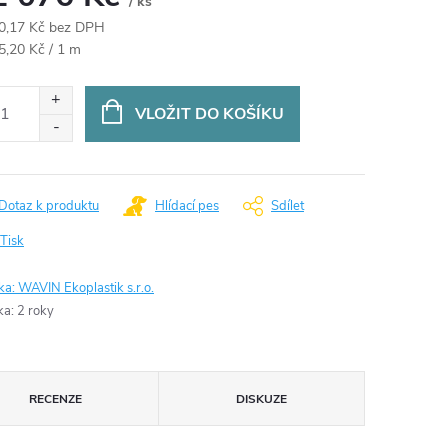
/ ks
0,17 Kč bez DPH
ná
5,20 Kč / 1 m
:
VLOŽIT DO KOŠÍKU
Dotaz k produktu
Hlídací pes
Sdílet
Tisk
ka:
WAVIN Ekoplastik s.r.o.
ka
:
2 roky
RECENZE
DISKUZE