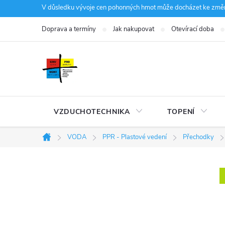
Přejít
V důsledku vývoje cen pohonných hmot může docházet ke změná
na
Doprava a termíny
Jak nakupovat
Otevírací doba
obsah
VZDUCHOTECHNIKA
TOPENÍ
VODA
PPR - Plastové vedení
Přechodky
Domů
P
o