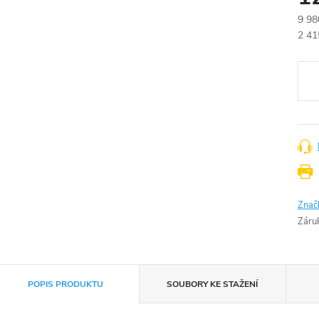
9 98
Měr
2 41
cena
Znač
Záru
POPIS PRODUKTU
SOUBORY KE STAŽENÍ