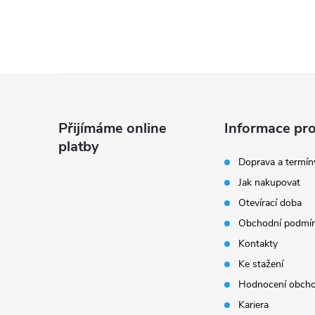
Z
á
Přijímáme online
Informace pro
platby
p
Doprava a termín
Jak nakupovat
a
Otevírací doba
t
Obchodní podmí
Kontakty
í
Ke stažení
Hodnocení obch
Kariera