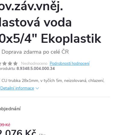
ov.záv.vněj.
lastová voda
0x5/4" Ekoplastik
Doprava zdarma po celé ČR
Neohodnoceno
Podrobnosti hodnocení
produktu:
8.9348.5.004.000.34
CU trubka 28x1mm, v tyčích 5m, neizolovaná, chlazení,
ď
Detailní informace
objednání
99 Kč
2 076 Kč