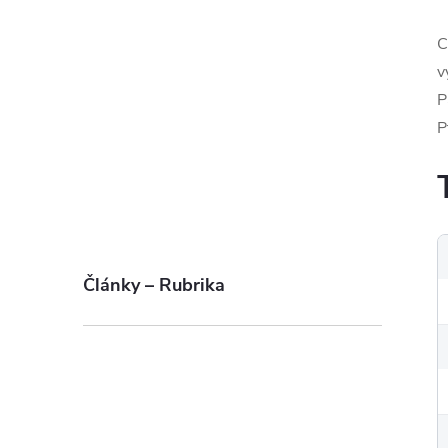
C
v
P
P
Články – Rubrika