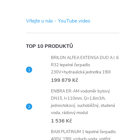
s
t
Vítejte u nás - YouTube video
r
a
TOP 10 PRODUKTŮ
BRILON ALFEA EXTENSA DUO A.I. 6
n
R32 tepelné čerpadlo
230V+hydraulická jednotka 190l
n
199 879 Kč
í
ENBRA ER-AM vodoměr bytový
DN15, l=110mm, Q=1,6m3/h,
jednovtokový, suchoběžný, studená
p
voda, rádiový modul
1 536 Kč
a
BAXI PLATINUM 1 tepelné čerpadlo
400V, 190l, vzduch-voda, vnitřní