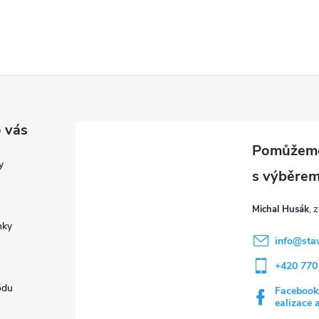
 vás
y
Michal Husák
nky
info
@
sta
+420 770
odu
Facebook
ealizace 