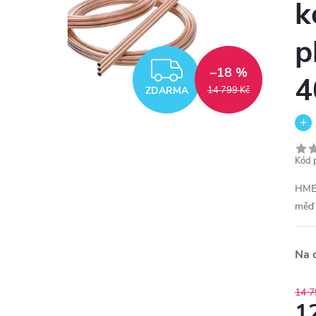
k
p
ZDARMA
–18 %
4
ZDARMA
14 799 Kč
Kód 
HME 
mě
Na 
14 7
1