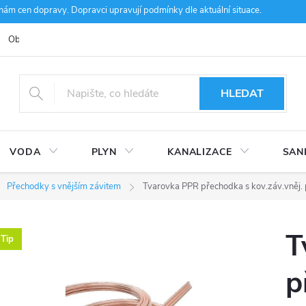
m cen dopravy. Dopravci upravují podmínky dle aktuální situace.
Obchodní podmínky
Kontakty
Ke stažení
Hodnocení obcho
HLEDAT
VODA
PLYN
KANALIZACE
SAN
Přechodky s vnějším závitem
Tvarovka PPR přechodka s kov.záv.vněj. 
T
Tip
p