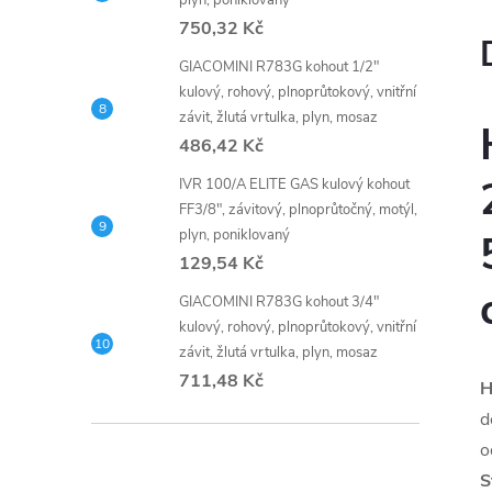
plyn, poniklovaný
750,32 Kč
GIACOMINI R783G kohout 1/2"
kulový, rohový, plnoprůtokový, vnitřní
závit, žlutá vrtulka, plyn, mosaz
486,42 Kč
IVR 100/A ELITE GAS kulový kohout
FF3/8", závitový, plnoprůtočný, motýl,
plyn, poniklovaný
129,54 Kč
GIACOMINI R783G kohout 3/4"
kulový, rohový, plnoprůtokový, vnitřní
závit, žlutá vrtulka, plyn, mosaz
711,48 Kč
d
o
S