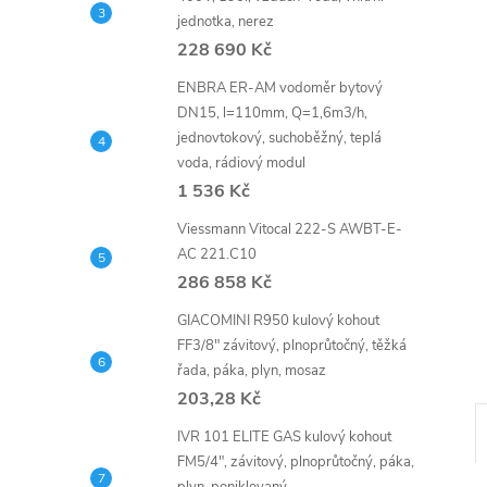
n
jednotka, nerez
e
228 690 Kč
ENBRA ER-AM vodoměr bytový
l
DN15, l=110mm, Q=1,6m3/h,
jednovtokový, suchoběžný, teplá
voda, rádiový modul
1 536 Kč
Viessmann Vitocal 222-S AWBT-E-
AC 221.C10
286 858 Kč
GIACOMINI R950 kulový kohout
FF3/8" závitový, plnoprůtočný, těžká
řada, páka, plyn, mosaz
203,28 Kč
IVR 101 ELITE GAS kulový kohout
FM5/4", závitový, plnoprůtočný, páka,