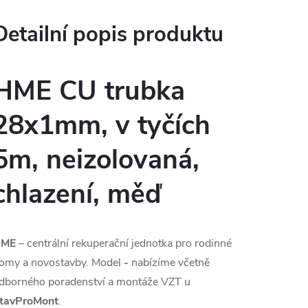
Detailní popis produktu
HME CU trubka
28x1mm, v tyčích
5m, neizolovaná,
chlazení, měď
HME
– centrální rekuperační jednotka pro rodinné
omy a novostavby. Model
-
nabízíme včetně
dborného poradenství a montáže VZT u
tavProMont
.