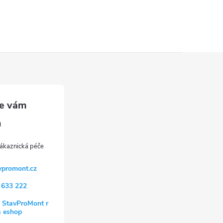
vpromont.cz
 633 222
 StavProMont r
a eshop