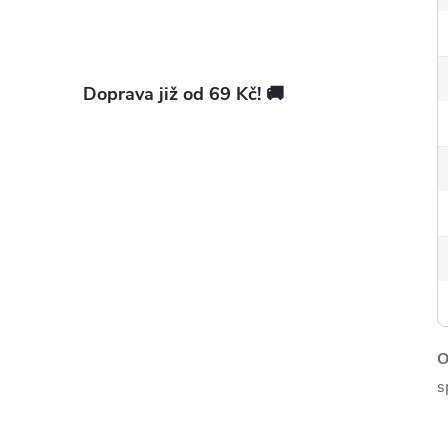
Doprava již od 69 Kč! 🚚
O
s