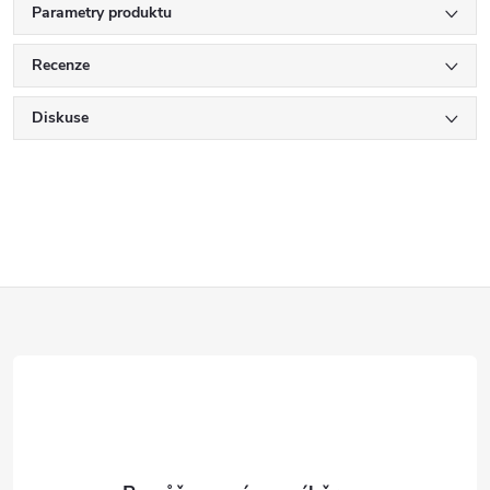
Parametry produktu
Recenze
Diskuse
Z
á
p
a