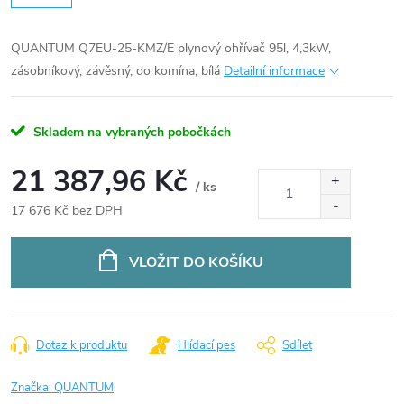
QUANTUM Q7EU-25-KMZ/E plynový ohřívač 95l, 4,3kW,
zásobníkový, závěsný, do komína, bílá
Detailní informace
Skladem na vybraných pobočkách
21 387,96 Kč
/ ks
17 676 Kč bez DPH
Měrná
cena:
VLOŽIT DO KOŠÍKU
Dotaz k produktu
Hlídací pes
Sdílet
Značka:
QUANTUM