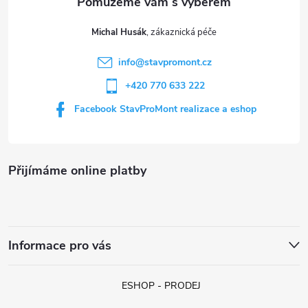
t
Michal Husák
í
info
@
stavpromont.cz
+420 770 633 222
Facebook StavProMont realizace a eshop
Přijímáme online platby
Informace pro vás
ESHOP - PRODEJ