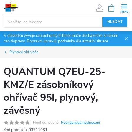
Přejít
NÁKUPNÍ
KOŠÍK
na
obsah
HLEDAT
V důsledku vývoje cen pohonných hmot může docházet ke změnám
cen dopravy. Dopravci upravují podmínky dle aktuální situace.
Plynové ohřívače
QUANTUM Q7EU-25-
KMZ/E zásobníkový
ohřívač 95l, plynový,
závěsný
Neohodnoceno
Podrobnosti hodnocení
Kód produktu:
03211081