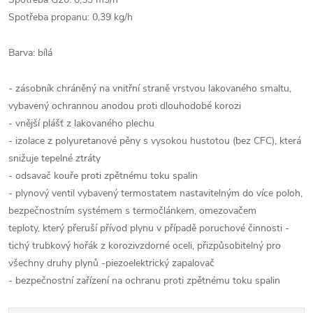
Spotřeba propanu: 0,39 kg/h
Barva: bílá
- zásobník chráněný na vnitřní straně vrstvou lakovaného smaltu,
vybavený ochrannou anodou proti dlouhodobé korozi
- vnější plášť z lakovaného plechu
- izolace z polyuretanové pěny s vysokou hustotou (bez CFC), která
snižuje tepelné ztráty
- odsavač kouře proti zpětnému toku spalin
- plynový ventil vybavený termostatem nastavitelným do více poloh,
bezpečnostním systémem s termočlánkem, omezovačem
teploty, který přeruší přívod plynu v případě poruchové činnosti -
tichý trubkový hořák z korozivzdorné oceli, přizpůsobitelný pro
všechny druhy plynů -piezoelektrický zapalovač
- bezpečnostní zařízení na ochranu proti zpětnému toku spalin