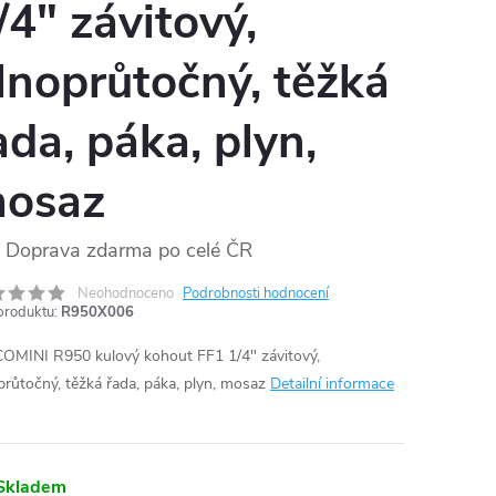
/4" závitový,
lnoprůtočný, těžká
ada, páka, plyn,
osaz
Doprava zdarma po celé ČR
Neohodnoceno
Podrobnosti hodnocení
produktu:
R950X006
OMINI R950 kulový kohout FF1 1/4" závitový,
průtočný, těžká řada, páka, plyn, mosaz
Detailní informace
Skladem