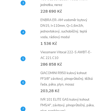
n
jednotka, nerez
e
228 690 Kč
ENBRA ER-AM vodoměr bytový
l
DN15, l=110mm, Q=1,6m3/h,
jednovtokový, suchoběžný, teplá
voda, rádiový modul
1 536 Kč
Viessmann Vitocal 222-S AWBT-E-
AC 221.C10
286 858 Kč
GIACOMINI R950 kulový kohout
FF3/8" závitový, plnoprůtočný, těžká
řada, páka, plyn, mosaz
203,28 Kč
IVR 101 ELITE GAS kulový kohout
FM5/4", závitový, plnoprůtočný, páka,