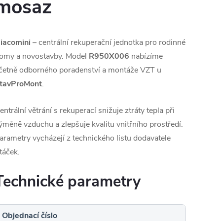
mosaz
iacomini
– centrální rekuperační jednotka pro rodinné
omy a novostavby. Model
R950X006
nabízíme
četně odborného poradenství a montáže VZT u
tavProMont
.
entrální větrání s rekuperací snižuje ztráty tepla při
ýměně vzduchu a zlepšuje kvalitu vnitřního prostředí.
arametry vycházejí z technického listu dodavatele
táček.
Technické parametry
Objednací číslo