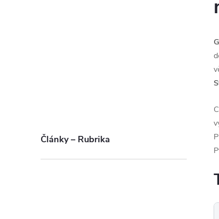
G
d
v
S
C
v
P
Články – Rubrika
P