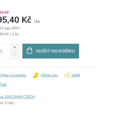
21 Kč
95,40 Kč
/ ks
Kč bez DPH
ná
40 Kč / 1 ks
:
VLOŽIT DO KOŠÍKU
Dotaz k produktu
Hlídací pes
Sdílet
Tisk
ka:
GIACOMINI CZECH
ka
:
2 roky