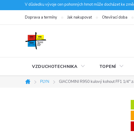
Přejít
V důsledku vývoje cen pohonných hmot může docházet ke změná
na
Doprava a termíny
Jak nakupovat
Otevírací doba
obsah
VZDUCHOTECHNIKA
TOPENÍ
PLYN
GIACOMINI R950 kulový kohout FF1 1/4" záv
Domů
P
o