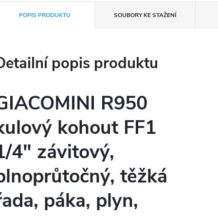
POPIS PRODUKTU
SOUBORY KE STAŽENÍ
Detailní popis produktu
GIACOMINI R950
kulový kohout FF1
1/4" závitový,
plnoprůtočný, těžká
řada, páka, plyn,