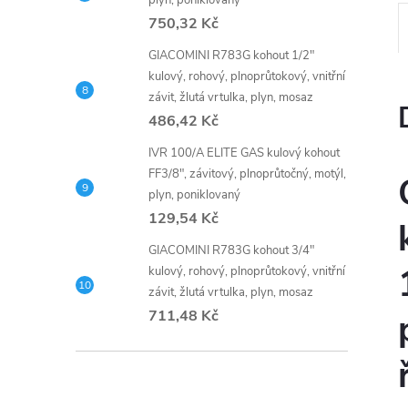
plyn, poniklovaný
750,32 Kč
GIACOMINI R783G kohout 1/2"
kulový, rohový, plnoprůtokový, vnitřní
závit, žlutá vrtulka, plyn, mosaz
486,42 Kč
IVR 100/A ELITE GAS kulový kohout
FF3/8", závitový, plnoprůtočný, motýl,
plyn, poniklovaný
129,54 Kč
GIACOMINI R783G kohout 3/4"
kulový, rohový, plnoprůtokový, vnitřní
závit, žlutá vrtulka, plyn, mosaz
711,48 Kč