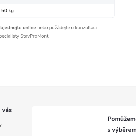
50 kg
bjednejte online
nebo požádejte o konzultaci
pecialisty StavProMont.
 vás
y