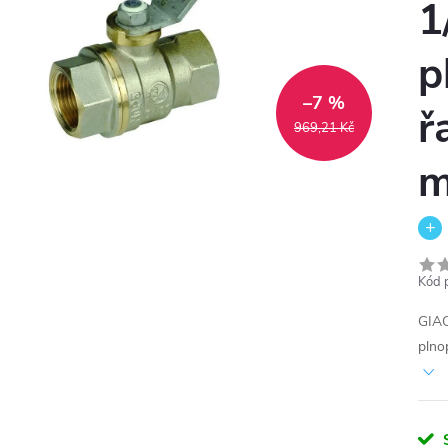
1
p
–7 %
ř
969,21 Kč
m
Kód 
GIAC
plno