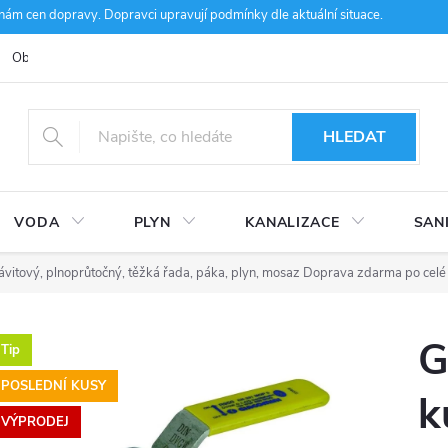
m cen dopravy. Dopravci upravují podmínky dle aktuální situace.
Obchodní podmínky
Kontakty
Ke stažení
Hodnocení obcho
HLEDAT
VODA
PLYN
KANALIZACE
SAN
itový, plnoprůtočný, těžká řada, páka, plyn, mosaz
Doprava zdarma po celé
G
Tip
POSLEDNÍ KUSY
k
VÝPRODEJ