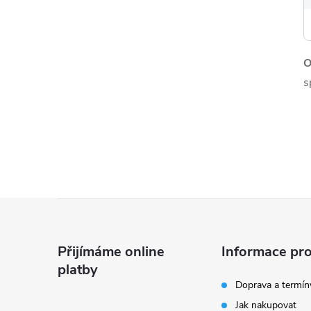
O
s
Z
á
Přijímáme online
Informace pro
platby
p
Doprava a termín
Jak nakupovat