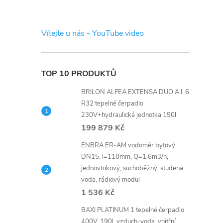
s
t
Vítejte u nás - YouTube video
r
a
TOP 10 PRODUKTŮ
BRILON ALFEA EXTENSA DUO A.I. 6
n
R32 tepelné čerpadlo
230V+hydraulická jednotka 190l
n
199 879 Kč
í
ENBRA ER-AM vodoměr bytový
DN15, l=110mm, Q=1,6m3/h,
jednovtokový, suchoběžný, studená
p
voda, rádiový modul
1 536 Kč
a
BAXI PLATINUM 1 tepelné čerpadlo
400V, 190l, vzduch-voda, vnitřní