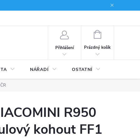
du
Kariera
NÁKUPNÍ
KOŠÍK
Prázdný košík
Přihlášení
ITA
NÁŘADÍ
OSTATNÍ
STAVEBNI
 ČR
IACOMINI R950
ulový kohout FF1