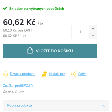
Skladem na vybraných pobočkách
60,62 Kč
/ ks
50,10 Kč bez DPH
Měrná
60,62 Kč / 1 ks
cena:
VLOŽIT DO KOŠÍKU
Dotaz k produktu
Hlídací pes
Sdílet
Značka:
profiSPOJKY
Záruka
:
2 roky
Popis produktu