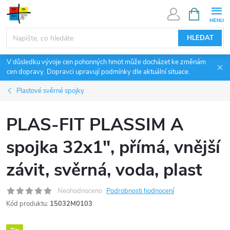
Přejít
NÁKUPNÍ
KOŠÍK
na
obsah
HLEDAT
V důsledku vývoje cen pohonných hmot může docházet ke změnám
cen dopravy. Dopravci upravují podmínky dle aktuální situace.
Plastové svěrné spojky
PLAS-FIT PLASSIM A
spojka 32x1", přímá, vnější
závit, svěrná, voda, plast
Neohodnoceno
Podrobnosti hodnocení
Kód produktu:
15032M0103