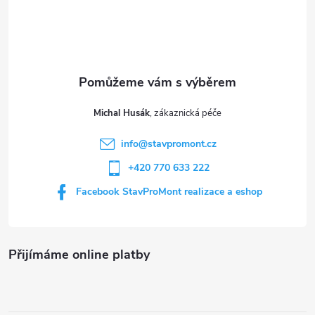
á
p
a
t
Michal Husák
í
info
@
stavpromont.cz
+420 770 633 222
Facebook StavProMont realizace a eshop
Přijímáme online platby