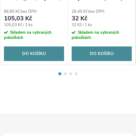
svěrná, voda, plast
plastová voda 25-1" - závitová
86,80 Kč bez DPH
26,45 Kč bez DPH
105,03 Kč
32 Kč
Měrná
Měrná
105,03 Kč / 1 ks
32 Kč / 1 ks
cena:
cena:
Skladem na vybraných
Skladem na vybraných
pobočkách
pobočkách
DO KOŠÍKU
DO KOŠÍKU
Z