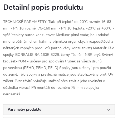
Detailní popis produktu
TECHNICKÉ PARAMETRY: Tlak: při teplotě do 20°C rozměr 16-63
mm - PN 16; rozměr 75-160 mm - PN 10 Teplota: -20°C až +60°C -
vyšší teploty nutno konzultovat Medium: pitná voda; jsou odolné
mnoha běžným chemikáliím s výjimkou organických rozpouštědel a
některých ropných produktů (nutno vždy konzultovat) Materiál: Tělo
spojky-BOREALIS BA 160E-8229, černý Těsnění-NBR pryž Svěrný
kroužek-POM - určeny pro spojování trubek ze všech druhů
polyetylenu (PEHD, PEMD, PELD) Spojky jsou určeny i pro použití
do země. Tělo spojky a převlečná matice jsou stabilizovány proti UV
záření. Tvar závitů vylučuje utažení přes závit a jeho uvolnění v
důsledku vibrací. Při montáži do rozměru 75 mm se spojka
nerozebírá.
Parametry produktu