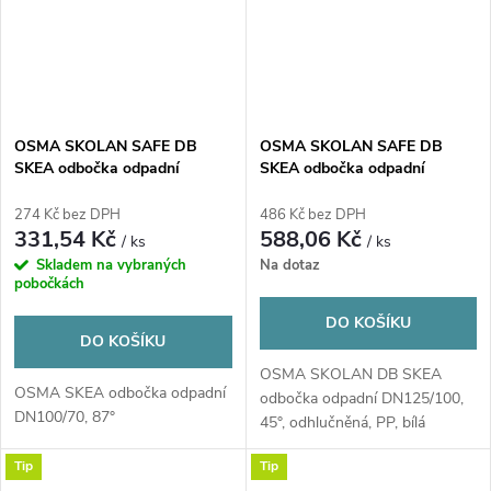
OSMA SKOLAN SAFE DB
OSMA SKOLAN SAFE DB
SKEA odbočka odpadní
SKEA odbočka odpadní
DN110/78, 87°, odhlučněná,
DN135/110, 45°, odhlučněná,
PP, bílá
PP, bílá
274 Kč bez DPH
486 Kč bez DPH
331,54 Kč
588,06 Kč
/ ks
/ ks
Skladem na vybraných
Na dotaz
pobočkách
DO KOŠÍKU
DO KOŠÍKU
OSMA SKOLAN DB SKEA
OSMA SKEA odbočka odpadní
odbočka odpadní DN125/100,
DN100/70, 87°
45°, odhlučněná, PP, bílá
Tip
Tip