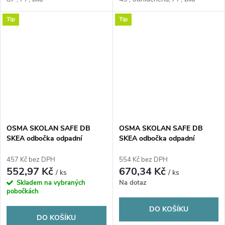
Tip
Tip
OSMA SKOLAN SAFE DB
OSMA SKOLAN SAFE DB
SKEA odbočka odpadní
SKEA odbočka odpadní
DN135/135, 87°, odhlučněná,
DN160/110, 45°, odhlučněná,
PP, bílá
PP, bílá
457 Kč bez DPH
554 Kč bez DPH
552,97 Kč
670,34 Kč
/ ks
/ ks
Skladem na vybraných
Na dotaz
pobočkách
DO KOŠÍKU
DO KOŠÍKU