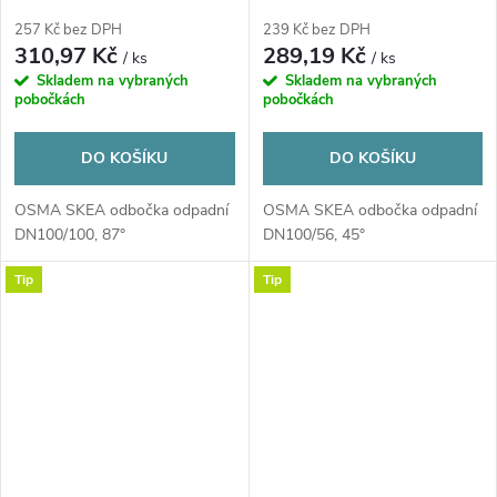
DN110/110, 87°, odhlučněná,
DN110/58, 45°, odhlučněná,
PP, bílá
PP, bílá
257 Kč bez DPH
239 Kč bez DPH
310,97 Kč
289,19 Kč
/ ks
/ ks
Skladem na vybraných
Skladem na vybraných
pobočkách
pobočkách
DO KOŠÍKU
DO KOŠÍKU
OSMA SKEA odbočka odpadní
OSMA SKEA odbočka odpadní
DN100/100, 87°
DN100/56, 45°
Tip
Tip