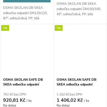
OSMA SKOLAN DB SKEA
OSMA SKOLAN DB SKEA
odbočka odpadní DN150/100,
odbočka odpadní DN125/125,
45°, odhlučněná, PP, bílá
87°, odhlučněná, PP, bílá
Tip
Tip
OSMA SKOLAN SAFE DB
OSMA SKOLAN SAFE DB
SKEA odbočka odpadní
SKEA odbočka odpadní
DN160/160, 45°, odhlučněná,
DN200/160, 45°, odhlučněná,
PP, bílá
PP, bílá
761 Kč bez DPH
1 162 Kč bez DPH
920,81 Kč
1 406,02 Kč
/ ks
/ ks
Na dotaz
Na dotaz