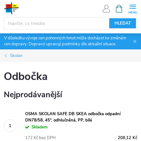
Přejít
NÁKUPNÍ
KOŠÍK
na
obsah
HLEDAT
V důsledku vývoje cen pohonných hmot může docházet ke změnám
cen dopravy. Dopravci upravují podmínky dle aktuální situace.
Skolan
Odbočka
Nejprodávanější
OSMA SKOLAN SAFE DB SKEA odbočka odpadní
DN78/58, 45°, odhlučněná, PP, bílá
Skladem
172 Kč bez DPH
208,12 Kč