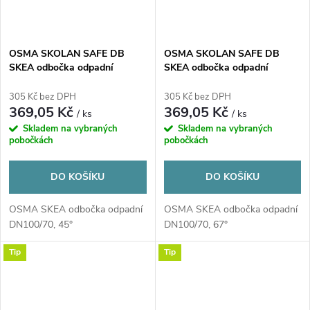
OSMA SKOLAN SAFE DB
OSMA SKOLAN SAFE DB
SKEA odbočka odpadní
SKEA odbočka odpadní
DN110/78, 45°, odhlučněná,
DN110/78, 67°, odhlučněná,
PP, bílá
PP, bílá
305 Kč bez DPH
305 Kč bez DPH
369,05 Kč
369,05 Kč
/ ks
/ ks
Skladem na vybraných
Skladem na vybraných
pobočkách
pobočkách
DO KOŠÍKU
DO KOŠÍKU
OSMA SKEA odbočka odpadní
OSMA SKEA odbočka odpadní
DN100/70, 45°
DN100/70, 67°
Tip
Tip