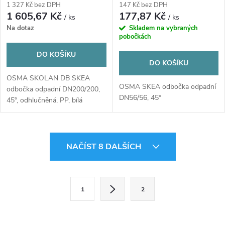
PP, bílá
bílá
1 327 Kč bez DPH
147 Kč bez DPH
1 605,67 Kč
177,87 Kč
/ ks
/ ks
Na dotaz
Skladem na vybraných
pobočkách
DO KOŠÍKU
DO KOŠÍKU
OSMA SKOLAN DB SKEA
OSMA SKEA odbočka odpadní
odbočka odpadní DN200/200,
DN56/56, 45°
45°, odhlučněná, PP, bílá
O
NAČÍST 8 DALŠÍCH
v
l
S
1
2
t
á
r
d