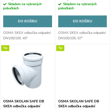
o
Skladem na vybraných
Skladem na vybraných
o
pobočkách
pobočkách
d
d
DO KOŠÍKU
DO KOŠÍKU
u
u
OSMA SKEA odbočka odpadní
OSMA SKEA odbočka odpadní
DN100/100, 45°
DN100/100, 67°
k
k
Tip
Tip
t
t
ů
ů
OSMA SKOLAN SAFE DB
OSMA SKOLAN SAFE DB
SKEA odbočka odpadní
SKEA odbočka odpadní