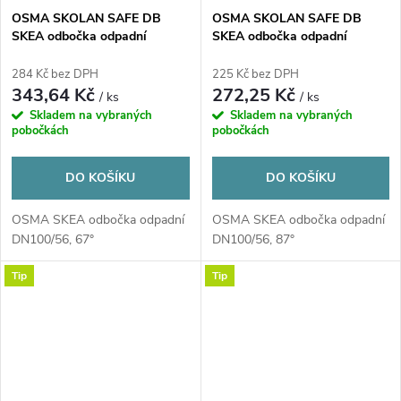
OSMA SKOLAN SAFE DB
OSMA SKOLAN SAFE DB
SKEA odbočka odpadní
SKEA odbočka odpadní
DN110/58, 67°, odhlučněná,
DN110/58, 87°, odhlučněná,
PP, bílá
PP, bílá
284 Kč bez DPH
225 Kč bez DPH
343,64 Kč
272,25 Kč
/ ks
/ ks
Skladem na vybraných
Skladem na vybraných
pobočkách
pobočkách
DO KOŠÍKU
DO KOŠÍKU
OSMA SKEA odbočka odpadní
OSMA SKEA odbočka odpadní
DN100/56, 67°
DN100/56, 87°
Tip
Tip