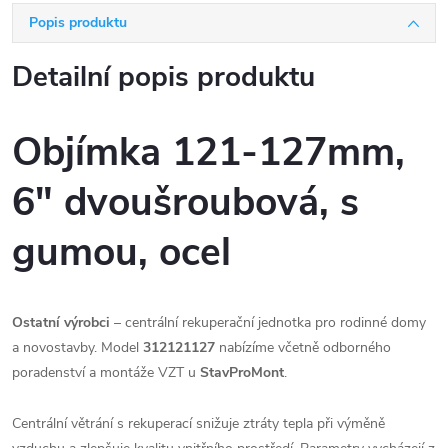
Popis produktu
Detailní popis produktu
Objímka 121-127mm,
6" dvoušroubová, s
gumou, ocel
Ostatní výrobci
– centrální rekuperační jednotka pro rodinné domy
a novostavby. Model
312121127
nabízíme včetně odborného
poradenství a montáže VZT u
StavProMont
.
Centrální větrání s rekuperací snižuje ztráty tepla při výměně