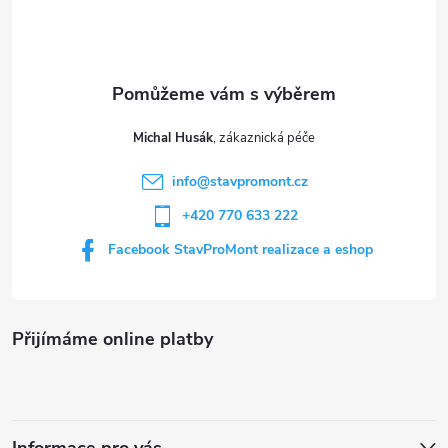
p
a
t
Michal Husák
í
info
@
stavpromont.cz
+420 770 633 222
Facebook StavProMont realizace a eshop
Přijímáme online platby
Informace pro vás