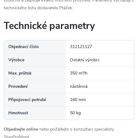
vzduchu a zlepšuje kvalitu vnitřního prostředí. Parametry vycházejí z
technického listu dodavatele Ptáček.
Technické parametry
Objednací číslo
312121127
Výrobce
Ostatní výrobci
Max. průtok
350 m³/h
Provedení
nástěnná
Připojovací potrubí
160 mm
Hmotnost
50 kg
Objednejte online
nebo požádejte o konzultaci specialisty
StavProMont.