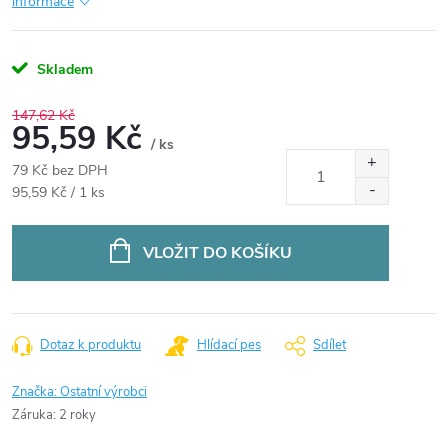
informace
Skladem
147,62 Kč
95,59 Kč
/ ks
79 Kč bez DPH
Měrná
95,59 Kč / 1 ks
cena:
VLOŽIT DO KOŠÍKU
Dotaz k produktu
Hlídací pes
Sdílet
Značka:
Ostatní výrobci
Záruka
:
2 roky