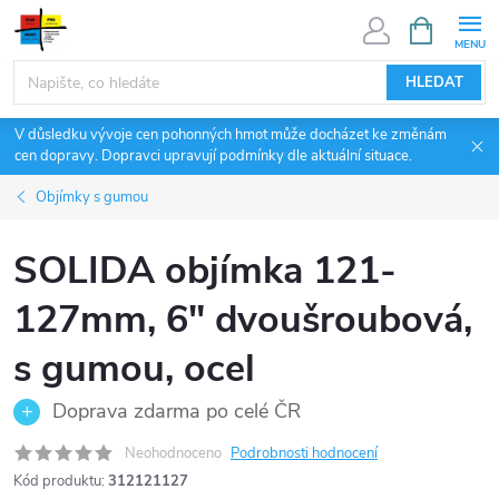
Přejít
NÁKUPNÍ
KOŠÍK
na
obsah
HLEDAT
V důsledku vývoje cen pohonných hmot může docházet ke změnám
cen dopravy. Dopravci upravují podmínky dle aktuální situace.
Objímky s gumou
SOLIDA objímka 121-
127mm, 6" dvoušroubová,
s gumou, ocel
Doprava zdarma po celé ČR
Neohodnoceno
Podrobnosti hodnocení
Kód produktu:
312121127