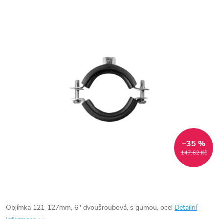
–35 %
147,62 Kč
Objímka 121-127mm, 6" dvoušroubová, s gumou, ocel
Detailní