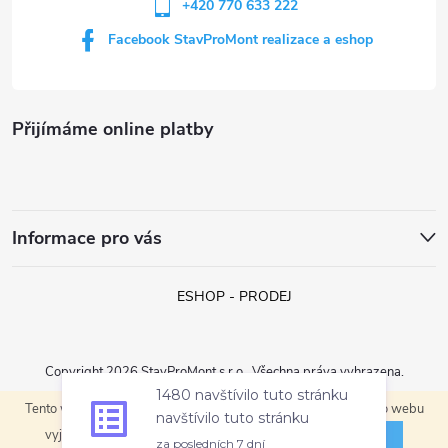
+420 770 633 222
Facebook StavProMont realizace a eshop
Přijímáme online platby
Informace pro vás
ESHOP - PRODEJ
Copyright 2026
StavProMont s.r.o.
. Všechna práva vyhrazena.
1480 navštívilo tuto stránku
navštívilo tuto stránku
Tento web používá soubory cookie. Dalším procházením tohoto webu
Vytvořil Shoptet
za posledních 7 dní
ROZUMÍM
vyjadřujete souhlas s jejich používáním.