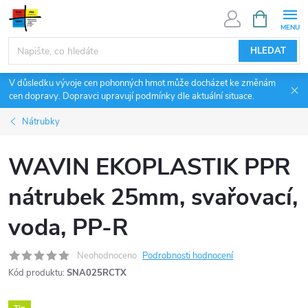
Přejít
NÁKUPNÍ
KOŠÍK
na
obsah
HLEDAT
V důsledku vývoje cen pohonných hmot může docházet ke změnám
cen dopravy. Dopravci upravují podmínky dle aktuální situace.
Nátrubky
WAVIN EKOPLASTIK PPR
nátrubek 25mm, svařovací,
voda, PP-R
Neohodnoceno
Podrobnosti hodnocení
Kód produktu:
SNA025RCTX