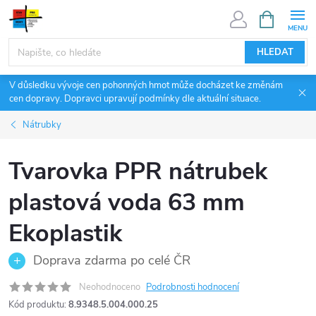
Přejít
NÁKUPNÍ
KOŠÍK
na
obsah
HLEDAT
V důsledku vývoje cen pohonných hmot může docházet ke změnám
cen dopravy. Dopravci upravují podmínky dle aktuální situace.
Nátrubky
Tvarovka PPR nátrubek
plastová voda 63 mm
Ekoplastik
Doprava zdarma po celé ČR
Neohodnoceno
Podrobnosti hodnocení
Kód produktu:
8.9348.5.004.000.25