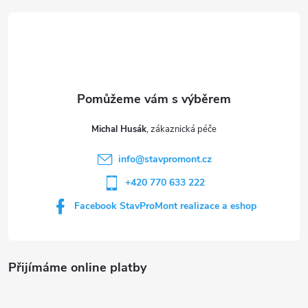
á
p
a
t
Michal Husák
í
info
@
stavpromont.cz
+420 770 633 222
Facebook StavProMont realizace a eshop
Přijímáme online platby