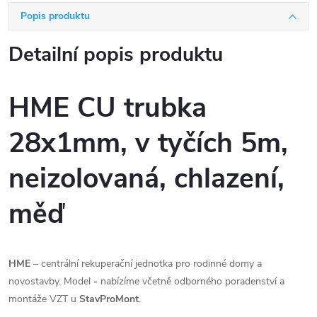
Popis produktu
Detailní popis produktu
HME CU trubka
28x1mm, v tyčích 5m,
neizolovaná, chlazení,
měď
HME
– centrální rekuperační jednotka pro rodinné domy a
novostavby. Model
-
nabízíme včetně odborného poradenství a
montáže VZT u
StavProMont
.