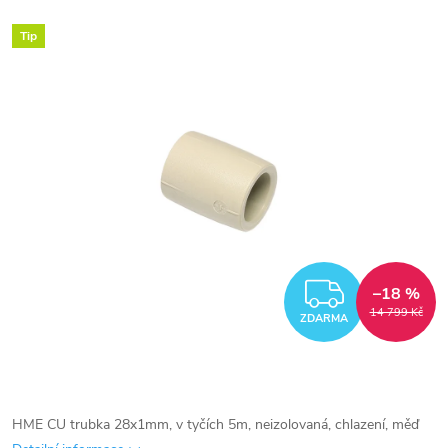
Tip
ZDARM
–18 %
14 799 Kč
ZDARMA
HME CU trubka 28x1mm, v tyčích 5m, neizolovaná, chlazení, měď