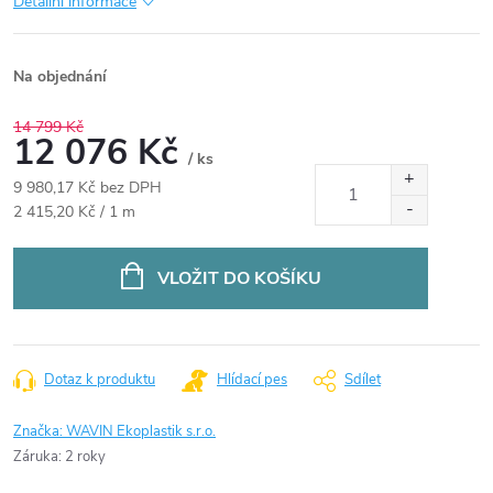
Detailní informace
Na objednání
14 799 Kč
12 076 Kč
/ ks
9 980,17 Kč bez DPH
Měrná
2 415,20 Kč / 1 m
cena:
VLOŽIT DO KOŠÍKU
Dotaz k produktu
Hlídací pes
Sdílet
Značka:
WAVIN Ekoplastik s.r.o.
Záruka
:
2 roky