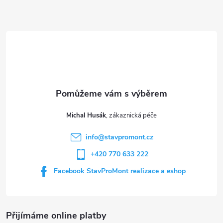
Z
á
p
a
t
Michal Husák
í
info
@
stavpromont.cz
+420 770 633 222
Facebook StavProMont realizace a eshop
Přijímáme online platby