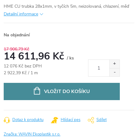
HME CU trubka 28x1mm, v tyčích 5m, neizolovaná, chlazení, měď
Detailní informace
Na objednání
17 906,79 Kč
14 611,96 Kč
/ ks
12 076 Kč bez DPH
Měrná
2 922,39 Kč / 1 m
cena:
VLOŽIT DO KOŠÍKU
Dotaz k produktu
Hlídací pes
Sdílet
Značka:
WAVIN Ekoplastik s.r.o.