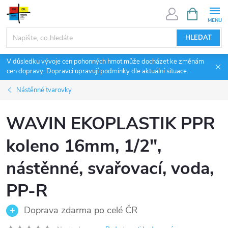
Přejít
NÁKUPNÍ
KOŠÍK
na
obsah
HLEDAT
V důsledku vývoje cen pohonných hmot může docházet ke změnám
cen dopravy. Dopravci upravují podmínky dle aktuální situace.
Nástěnné tvarovky
WAVIN EKOPLASTIK PPR
koleno 16mm, 1/2",
nástěnné, svařovací, voda,
PP-R
Doprava zdarma po celé ČR