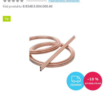
Neohodnoceno
Podrobnosti hodnocení
Kód produktu:
8.9348.5.004.000.40
Tip
ZDARM
–18 %
17 906,79 Kč
ZDARMA