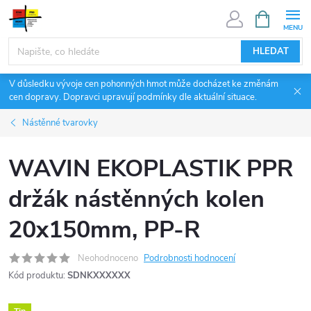
Přejít
NÁKUPNÍ
KOŠÍK
na
obsah
HLEDAT
V důsledku vývoje cen pohonných hmot může docházet ke změnám
cen dopravy. Dopravci upravují podmínky dle aktuální situace.
Nástěnné tvarovky
WAVIN EKOPLASTIK PPR
držák nástěnných kolen
20x150mm, PP-R
Neohodnoceno
Podrobnosti hodnocení
Kód produktu:
SDNKXXXXXX