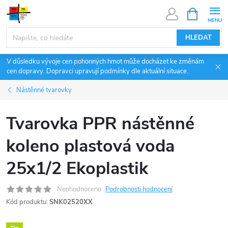
Přejít
NÁKUPNÍ
KOŠÍK
na
obsah
HLEDAT
V důsledku vývoje cen pohonných hmot může docházet ke změnám
cen dopravy. Dopravci upravují podmínky dle aktuální situace.
Nástěnné tvarovky
Tvarovka PPR nástěnné
koleno plastová voda
25x1/2 Ekoplastik
Neohodnoceno
Podrobnosti hodnocení
Kód produktu:
SNK02520XX