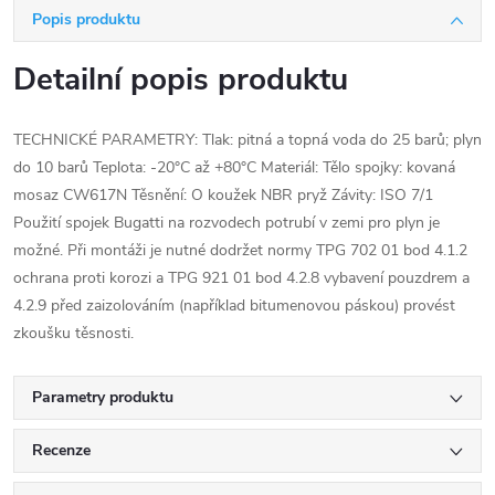
Popis produktu
Detailní popis produktu
TECHNICKÉ PARAMETRY: Tlak: pitná a topná voda do 25 barů; plyn
do 10 barů Teplota: -20°C až +80°C Materiál: Tělo spojky: kovaná
mosaz CW617N Těsnění: O koužek NBR pryž Závity: ISO 7/1
Použití spojek Bugatti na rozvodech potrubí v zemi pro plyn je
možné. Při montáži je nutné dodržet normy TPG 702 01 bod 4.1.2
ochrana proti korozi a TPG 921 01 bod 4.2.8 vybavení pouzdrem a
4.2.9 před zaizolováním (například bitumenovou páskou) provést
zkoušku těsnosti.
Parametry produktu
Recenze