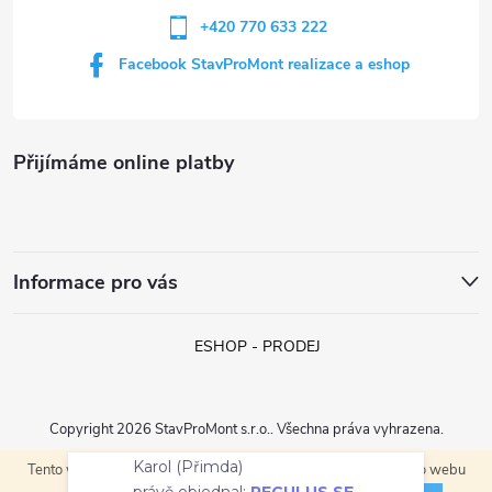
+420 770 633 222
Facebook StavProMont realizace a eshop
Přijímáme online platby
Informace pro vás
ESHOP - PRODEJ
Copyright 2026
StavProMont s.r.o.
. Všechna práva vyhrazena.
Karol (Přimda)
Tento web používá soubory cookie. Dalším procházením tohoto webu
Vytvořil Shoptet
právě objednal:
REGULUS SE