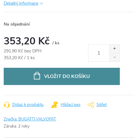
Detailní informace
Na objednání
353,20 Kč
/ ks
291,90 Kč bez DPH
Měrná
353,20 Kč / 1 ks
cena:
VLOŽIT DO KOŠÍKU
Dotaz k produktu
Hlídací pes
Sdílet
Značka:
BUGATTI VALVOPAT
Záruka
:
2 roky