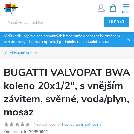
Přejít
NÁKUPNÍ
KOŠÍK
na
obsah
HLEDAT
V důsledku vývoje cen pohonných hmot může docházet ke změnám
cen dopravy. Dopravci upravují podmínky dle aktuální situace.
Mosazné vedení
BUGATTI VALVOPAT BWA
koleno 20x1/2", s vnějším
závitem, svěrné, voda/plyn,
mosaz
Neohodnoceno
Podrobnosti hodnocení
Kód produktu:
30350001