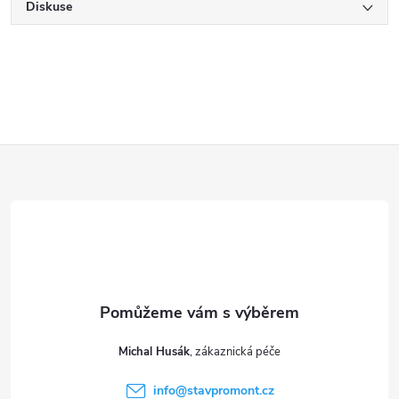
Diskuse
Z
á
p
a
t
Michal Husák
í
info
@
stavpromont.cz